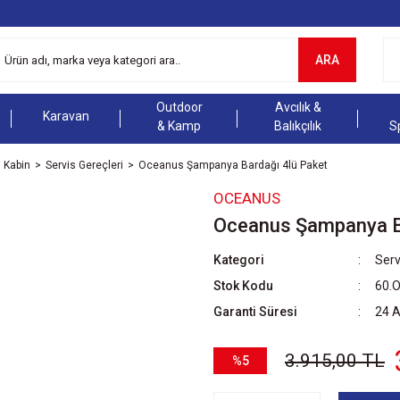
ARA
Outdoor
Avcılık &
Karavan
& Kamp
Balıkçılık
S
Kabin
Servis Gereçleri
Oceanus Şampanya Bardağı 4lü Paket
OCEANUS
Oceanus Şampanya Ba
Kategori
Serv
Stok Kodu
60.
Garanti Süresi
24 
3.915,00 TL
%5