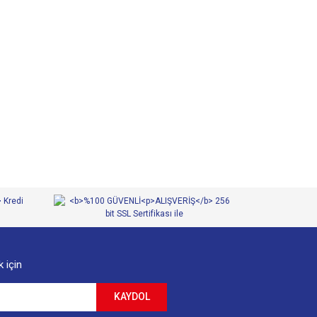
 iletebilirsiniz.
 için
KAYDOL