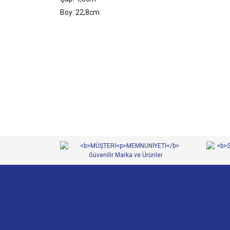
Boy: 22,8cm
Bu ürünün fiyat bilgisi, resim, ürün açıklamalarında ve 
Görüş ve önerileriniz için teşekkür ederiz.
Ürün resmi kalitesiz, bozuk veya görüntülenemiyor.
Ürün açıklamasında eksik bilgiler bulunuyor.
Ürün bilgilerinde hatalar bulunuyor.
Ürün fiyatı diğer sitelerden daha pahalı.
Bu ürüne benzer farklı alternatifler olmalı.