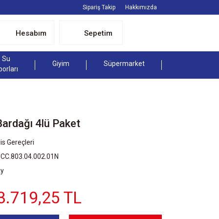
Sipariş Takip
Hakkımızda
Hesabım
Sepetim
Su
Giyim
Süpermarket
porları
rdağı 4lü Paket
is Gereçleri
OCC.803.04.002.01N
Ay
3.719,25 TL