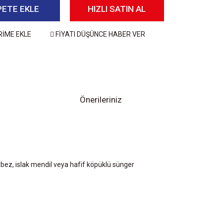
PETE EKLE
HIZLI SATIN AL
RİME EKLE
FİYATI DÜŞÜNCE HABER VER
Önerileriniz
bez, islak mendil veya hafif köpüklü sünger