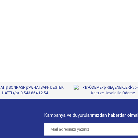
diğer konularda yetersiz gördüğünüz noktaları öneri formunu kullanarak tarafımıza
Bu ürüne ilk yorumu siz yapın!
Yorum Yaz
Kampanya ve duyurularımızdan haberdar olmak