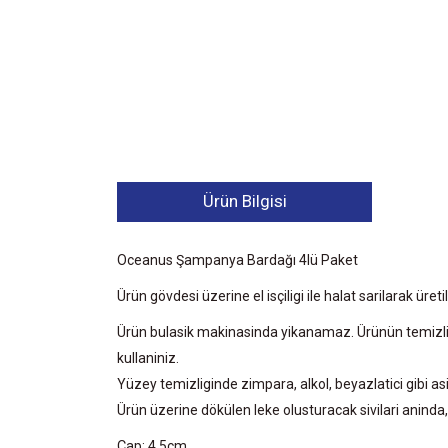
Ürün Bilgisi
Oceanus Şampanya Bardağı 4lü Paket
Ürün gövdesi üzerine el isçiligi ile halat sarilarak üretil
Ürün bulasik makinasinda yikanamaz. Ürünün temizlik
kullaniniz.
Yüzey temizliginde zimpara, alkol, beyazlatici gibi a
Ürün üzerine dökülen leke olusturacak sivilari aninda
Çap: 4,5cm