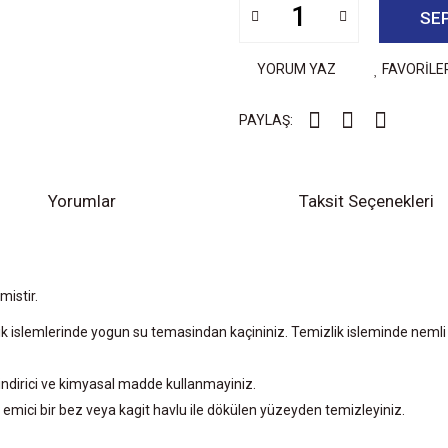
SE
YORUM YAZ
FAVORİLE
PAYLAŞ:
Yorumlar
Taksit Seçenekleri
mistir.
 islemlerinde yogun su temasindan kaçininiz. Temizlik isleminde nemli 
sindirici ve kimyasal madde kullanmayiniz.
, emici bir bez veya kagit havlu ile dökülen yüzeyden temizleyiniz.