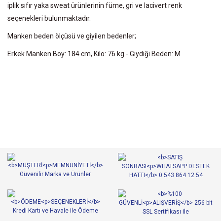
iplik sıfır yaka sweat ürünlerinin füme, gri ve lacivert renk
seçenekleri bulunmaktadır.
Manken beden ölçüsü ve giyilen bedenler;
Erkek Manken Boy: 184 cm, Kilo: 76 kg - Giydiği Beden: M
Bu ürünün fiyat bilgisi, resim, ürün açıklamalarında ve diğer
konularda yetersiz gördüğünüz noktaları öneri formunu kullanarak
Bu ürüne ilk yorumu siz yapın!
tarafımıza iletebilirsiniz.
Görüş ve önerileriniz için teşekkür ederiz.
Yorum Yaz
Ürün resmi kalitesiz, bozuk veya görüntülenemiyor.
Ürün açıklamasında eksik bilgiler bulunuyor.
Ürün bilgilerinde hatalar bulunuyor.
Ürün fiyatı diğer sitelerden daha pahalı.