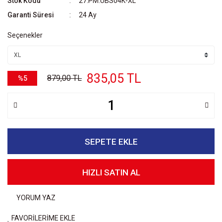
Stok Kodu
27.PM.UBS04K-XL
Garanti Süresi
24 Ay
Seçenekler
835,05 TL
879,00 TL
%5
SEPETE EKLE
HIZLI SATIN AL
YORUM YAZ
FAVORİLERİME EKLE