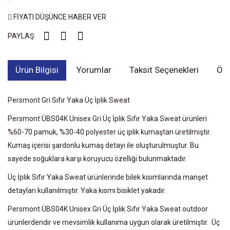
FİYATI DÜŞÜNCE HABER VER
PAYLAŞ:
Ürün Bilgisi
Yorumlar
Taksit Seçenekleri
Öne
Persmont Gri Sıfır Yaka Üç İplik Sweat
Persmont ÜBS04K Unisex Gri Üç İplik Sıfır Yaka Sweat ürünleri
%60-70 pamuk, %30-40 polyester üç iplik kumaştan üretilmiştir.
Kumaş içerisi şardonlu kumaş detayı ile oluşturulmuştur. Bu
sayede soğuklara karşı koruyucu özelliği bulunmaktadır.
Üç İplik Sıfır Yaka Sweat ürünlerinde bilek kısımlarında manşet
detayları kullanılmıştır. Yaka kısmı bisiklet yakadır.
Persmont ÜBS04K Unisex Gri Üç İplik Sıfır Yaka Sweat outdoor
ürünlerdendir ve mevsimlik kullanıma uygun olarak üretilmiştir. Üç