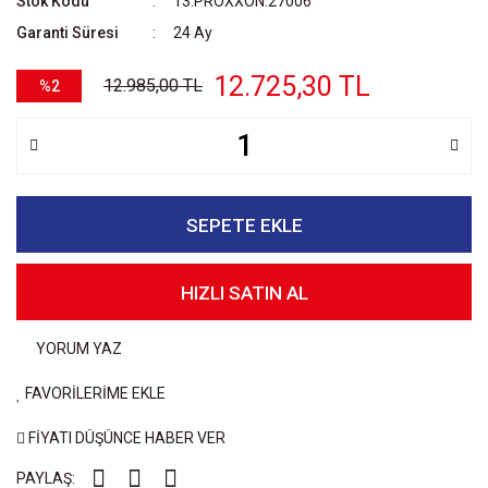
Stok Kodu
13.PROXXON.27006
Garanti Süresi
24 Ay
12.725,30 TL
12.985,00 TL
%2
SEPETE EKLE
HIZLI SATIN AL
YORUM YAZ
FAVORİLERİME EKLE
FİYATI DÜŞÜNCE HABER VER
PAYLAŞ: