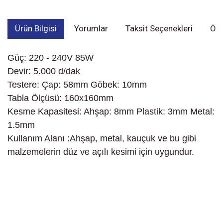
Ürün Bilgisi
Yorumlar
Taksit Seçenekleri
Öne
Güç: 220 - 240V 85W
Devir: 5.000 d/dak
Testere: Çap: 58mm Göbek: 10mm
Tabla Ölçüsü: 160x160mm
Kesme Kapasitesi: Ahşap: 8mm Plastik: 3mm Metal:
1.5mm
Kullanım Alanı :Ahşap, metal, kauçuk ve bu gibi
malzemelerin düz ve açılı kesimi için uygundur.
Bu ürünün fiyat bilgisi, resim, ürün açıklamalarında ve diğer
konularda yetersiz gördüğünüz noktaları öneri formunu kullanarak
Bu ürüne ilk yorumu siz yapın!
tarafımıza iletebilirsiniz.