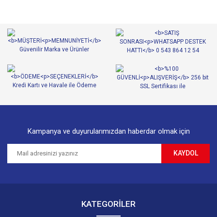
Görüş ve önerileriniz için teşekkür ederiz.
Yorum Yaz
Ürün resmi kalitesiz, bozuk veya görüntülenemiyor.
Ürün açıklamasında eksik bilgiler bulunuyor.
Ürün bilgilerinde hatalar bulunuyor.
Ürün fiyatı diğer sitelerden daha pahalı.
Bu ürüne benzer farklı alternatifler olmalı.
Kampanya ve duyurularımızdan haberdar olmak için
KAYDOL
Gönder
KATEGORİLER