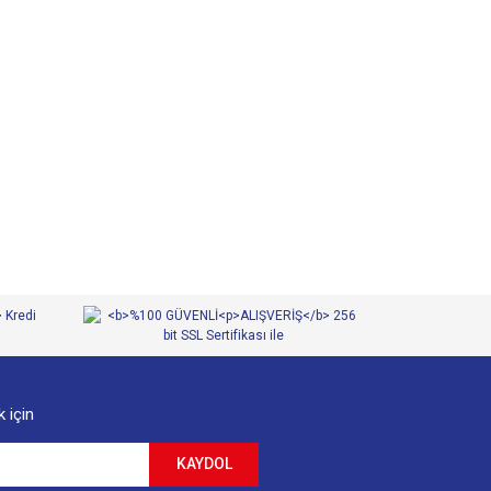
 iletebilirsiniz.
 için
KAYDOL