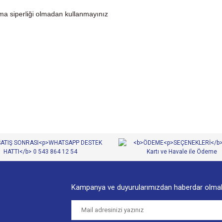
uma siperliği olmadan kullanmayınız
diğer konularda yetersiz gördüğünüz noktaları öneri formunu kullanarak tarafımıza
Bu ürüne ilk yorumu siz yapın!
Yorum Yaz
Kampanya ve duyurularımızdan haberdar olmak