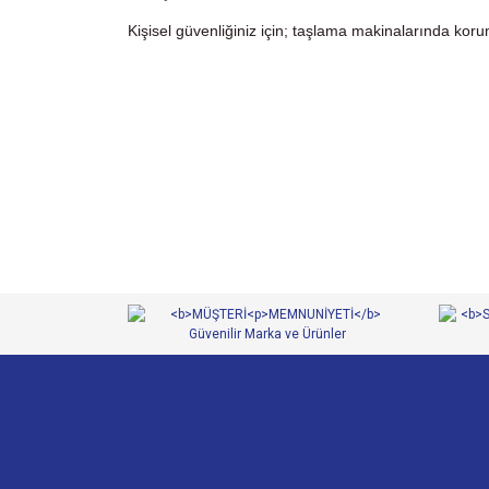
Kişisel güvenliğiniz için; taşlama makinalarında kor
Bu ürünün fiyat bilgisi, resim, ürün açıklamalarında ve 
Görüş ve önerileriniz için teşekkür ederiz.
Ürün resmi kalitesiz, bozuk veya görüntülenemiyor.
Ürün açıklamasında eksik bilgiler bulunuyor.
Ürün bilgilerinde hatalar bulunuyor.
Ürün fiyatı diğer sitelerden daha pahalı.
Bu ürüne benzer farklı alternatifler olmalı.