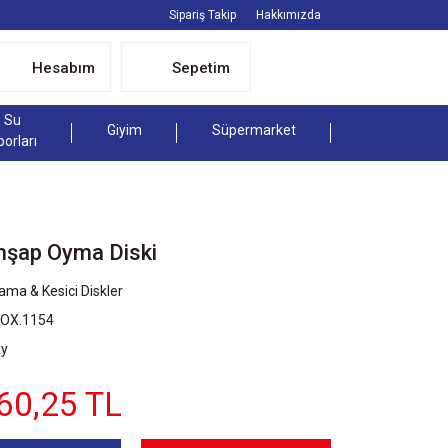
Sipariş Takip
Hakkımızda
Hesabım
Sepetim
Su
Giyim
Süpermarket
porları
şap Oyma Diski
ama & Kesici Diskler
ROX.1154
Ay
60,25 TL