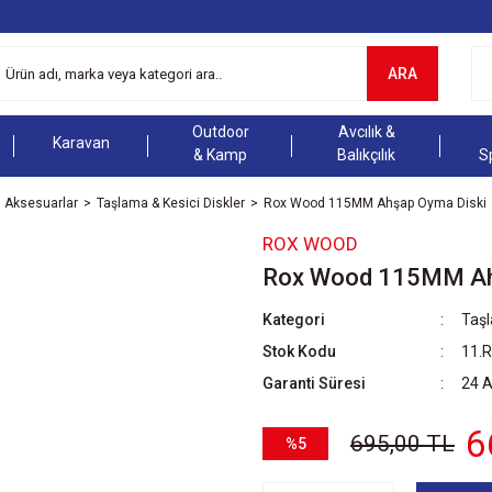
ARA
Outdoor
Avcılık &
Karavan
& Kamp
Balıkçılık
S
Aksesuarlar
Taşlama & Kesici Diskler
Rox Wood 115MM Ahşap Oyma Diski
ROX WOOD
Rox Wood 115MM Ah
Kategori
Taşl
Stok Kodu
11.
Garanti Süresi
24 
6
695,00 TL
%5