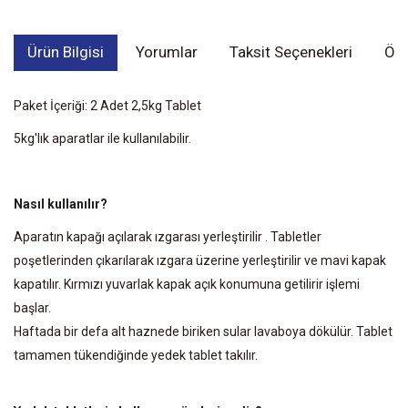
Ürün Bilgisi
Yorumlar
Taksit Seçenekleri
Öne
Paket İçeriği: 2 Adet 2,5kg Tablet
5kg'lık aparatlar ile kullanılabilir.
Nasıl kullanılır?
Aparatın kapağı açılarak ızgarası yerleştirilir . Tabletler
poşetlerinden çıkarılarak ızgara üzerine yerleştirilir ve mavi kapak
kapatılır. Kırmızı yuvarlak kapak açık konumuna getilirir işlemi
başlar.
Haftada bir defa alt haznede biriken sular lavaboya dökülür. Tablet
tamamen tükendiğinde yedek tablet takılır.