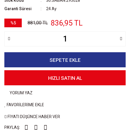
Stok Kodu
30.SABAN.295028
Garanti Süresi
24 Ay
836,95 TL
881,00 TL
%5
SEPETE EKLE
HIZLI SATIN AL
YORUM YAZ
FAVORİLERİME EKLE
FİYATI DÜŞÜNCE HABER VER
PAYLAŞ: