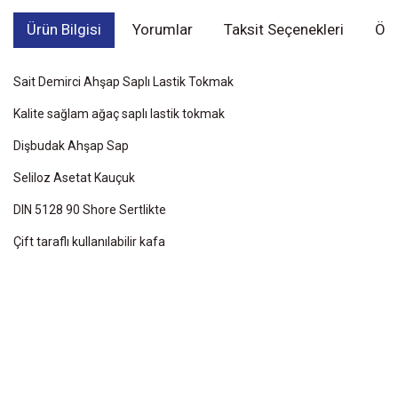
Ürün Bilgisi
Yorumlar
Taksit Seçenekleri
Öne
Sait Demirci Ahşap Saplı Lastik Tokmak
Kalite sağlam ağaç saplı lastik tokmak
Dişbudak Ahşap Sap
Seliloz Asetat Kauçuk
DIN 5128 90 Shore Sertlikte
Çift taraflı kullanılabilir kafa
Bu ürünün fiyat bilgisi, resim, ürün açıklamalarında ve diğer
konularda yetersiz gördüğünüz noktaları öneri formunu kullanarak
Bu ürüne ilk yorumu siz yapın!
tarafımıza iletebilirsiniz.
Görüş ve önerileriniz için teşekkür ederiz.