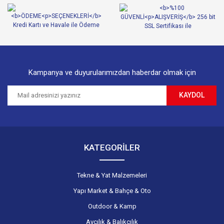
Ürün bilgilerinde hatalar bulunuyor.
Ürün fiyatı diğer sitelerden daha pahalı.
Bu ürüne benzer farklı alternatifler olmalı.
Kampanya ve duyurularımızdan haberdar olmak için
KAYDOL
Gönder
KATEGORİLER
Tekne & Yat Malzemeleri
Yapı Market & Bahçe & Oto
Outdoor & Kamp
Avcılık & Balıkçılık