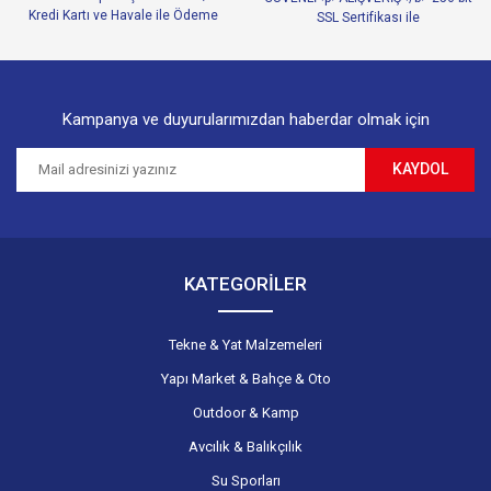
Ürün fiyatı diğer sitelerden daha pahalı.
Bu ürüne benzer farklı alternatifler olmalı.
Kampanya ve duyurularımızdan haberdar olmak için
KAYDOL
Gönder
KATEGORİLER
Tekne & Yat Malzemeleri
Yapı Market & Bahçe & Oto
Outdoor & Kamp
Avcılık & Balıkçılık
Su Sporları