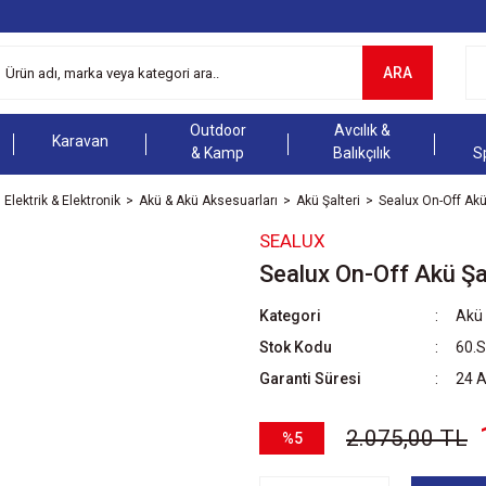
ARA
Outdoor
Avcılık &
Karavan
& Kamp
Balıkçılık
S
Elektrik & Elektronik
Akü & Akü Aksesuarları
Akü Şalteri
Sealux On-Off Akü
SEALUX
Sealux On-Off Akü Ş
Kategori
Akü 
Stok Kodu
60.
Garanti Süresi
24 
2.075,00 TL
%5