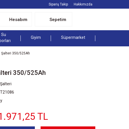
Sipariş Takip
Hakkımızda
Hesabım
Sepetim
Su
Giyim
Süpermarket
porları
 Şalteri 350/525Ah
alteri 350/525Ah
Şalteri
ST21086
Ay
1.971,25 TL