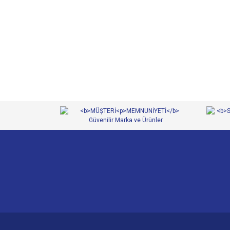
Bu ürünün fiyat bilgisi, resim, ürün açıklamalarında ve 
Görüş ve önerileriniz için teşekkür ederiz.
Ürün resmi kalitesiz, bozuk veya görüntülenemiyor.
Ürün açıklamasında eksik bilgiler bulunuyor.
Ürün bilgilerinde hatalar bulunuyor.
Ürün fiyatı diğer sitelerden daha pahalı.
Bu ürüne benzer farklı alternatifler olmalı.