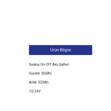
Ürün Bilgisi
Sealux On-Off Akü Şalteri
Sürekli: 350Ah
Anlık: 525Ah
12/24V