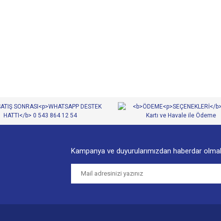
diğer konularda yetersiz gördüğünüz noktaları öneri formunu kullanarak tarafımıza
Bu ürüne ilk yorumu siz yapın!
Yorum Yaz
Kampanya ve duyurularımızdan haberdar olmak
Gönder