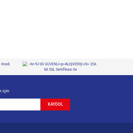
 iletebilirsiniz.
 için
KAYDOL