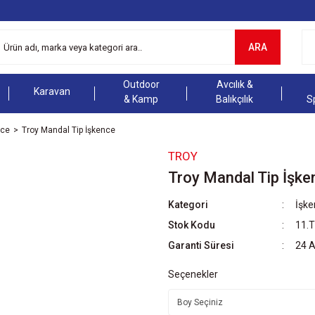
ARA
Outdoor
Avcılık &
Karavan
& Kamp
Balıkçılık
S
nce
Troy Mandal Tip İşkence
TROY
Troy Mandal Tip İşke
Kategori
İşke
Stok Kodu
11.
Garanti Süresi
24 
Seçenekler