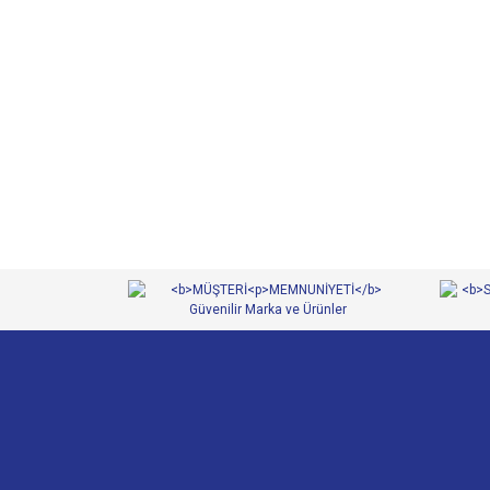
Bu ürünün fiyat bilgisi, resim, ürün açıklamalarında ve 
Görüş ve önerileriniz için teşekkür ederiz.
Ürün resmi kalitesiz, bozuk veya görüntülenemiyor.
Ürün açıklamasında eksik bilgiler bulunuyor.
Ürün bilgilerinde hatalar bulunuyor.
Ürün fiyatı diğer sitelerden daha pahalı.
Bu ürüne benzer farklı alternatifler olmalı.