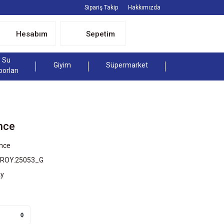
Sipariş Takip
Hakkımızda
Hesabım
Sepetim
Su
Giyim
Süpermarket
porları
nce
nce
TROY.25053_G
Ay