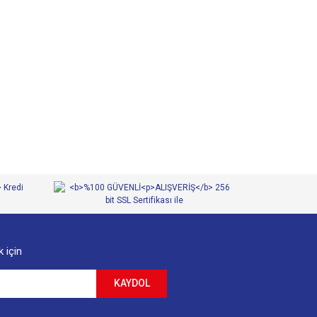
 iletebilirsiniz.
 için
KAYDOL