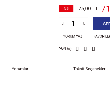
71
75,00 TL
%5
SE
YORUM YAZ
FAVORİLE
PAYLAŞ:
Yorumlar
Taksit Seçenekleri