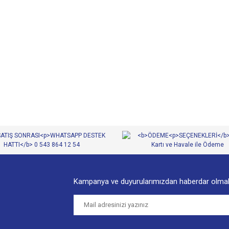
diğer konularda yetersiz gördüğünüz noktaları öneri formunu kullanarak tarafımıza
Bu ürüne ilk yorumu siz yapın!
Yorum Yaz
Kampanya ve duyurularımızdan haberdar olmak
Gönder