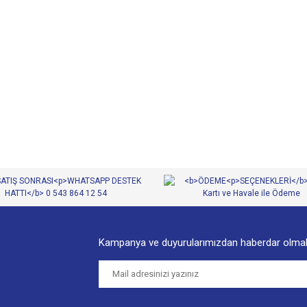
diğer konularda yetersiz gördüğünüz noktaları öneri formunu kullanarak tarafımıza
Bu ürüne ilk yorumu siz yapın!
Yorum Yaz
Kampanya ve duyurularımızdan haberdar olmak
Gönder