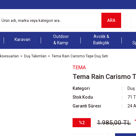
ARA
Outdoor
Avcılık &
Karavan
& Kamp
Balıkçılık
S
ksesuarları
Duş Takımları
Tema Rain Carismo Tepe Duş Seti
TEMA
Tema Rain Carismo T
Kategori
Duş 
Stok Kodu
71.
Garanti Süresi
24 
1.985,00 TL
%2