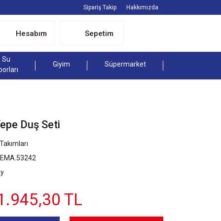
Sipariş Takip
Hakkımızda
Hesabım
Sepetim
Su
Giyim
Süpermarket
porları
epe Duş Seti
Takımları
TEMA.53242
Ay
1.945,30 TL