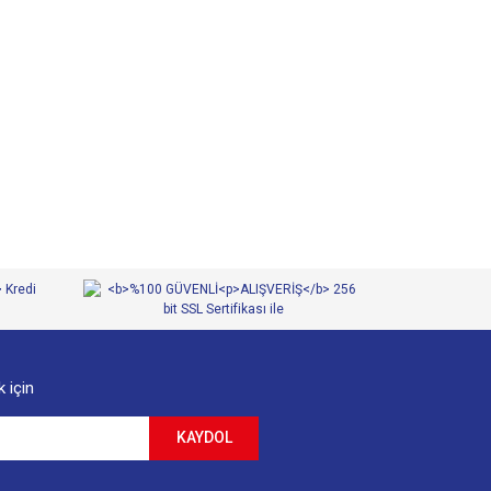
 iletebilirsiniz.
 için
KAYDOL