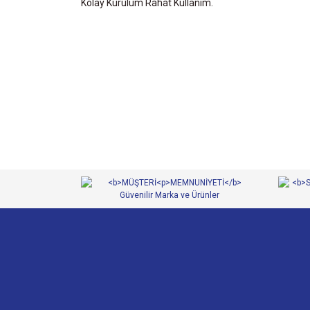
Kolay Kurulum Rahat Kullanım.
Bu ürünün fiyat bilgisi, resim, ürün açıklamalarında ve 
Görüş ve önerileriniz için teşekkür ederiz.
Ürün resmi kalitesiz, bozuk veya görüntülenemiyor.
Ürün açıklamasında eksik bilgiler bulunuyor.
Ürün bilgilerinde hatalar bulunuyor.
Ürün fiyatı diğer sitelerden daha pahalı.
Bu ürüne benzer farklı alternatifler olmalı.