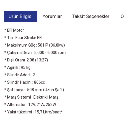
Ürün Bilgisi
Yorumlar
Taksit Seçenekleri
Öne
* EFI Motor
* Tip : Four Stroke EFI
* Maksimum Güç : 50 HP (36.8kw)
* Çalışma Devri : 5,000 - 6,000 rpm
* Dişli Oranı :2.08 (13:27)
* Ağırlık : 95 kg
* Silindir Adedi : 3
* Silindir Hacmi : 866cc
* Şaft boyu : 508 mm (Uzun Şaft)
* Marş Sistemi : Elektrikli Marş
* Alternatör : 12V, 21A, 252W
* Yakıt tüketimi : 15,7 Litre/saat*