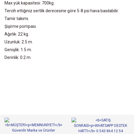
Max yük kapasitesi: 700kg.
Tercih ettiğiniz sertlik derecesine göre 5-8 psi hava basılabilir.
Tamir takımı.
Şişirme pompası.
Ağırlık: 22 kg.
Uzunluk: 2.5 m.
Genişlik: 1.5 m.
Derinlik: 0.2 m.
Bu ürünün fiyat bilgisi, resim, ürün açıklamalarında ve diğer
konularda yetersiz gördüğünüz noktaları öneri formunu kullanarak
Bu ürüne ilk yorumu siz yapın!
tarafımıza iletebilirsiniz.
Görüş ve önerileriniz için teşekkür ederiz.
Yorum Yaz
Ürün resmi kalitesiz, bozuk veya görüntülenemiyor.
Ürün açıklamasında eksik bilgiler bulunuyor.