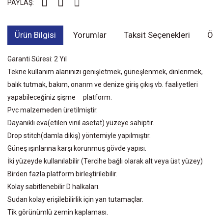
PAYLAŞ:
Ürün Bilgisi
Yorumlar
Taksit Seçenekleri
Öne
Garanti Süresi: 2 Yıl
Tekne kullanım alanınızı genişletmek, güneşlenmek, dinlenmek,
balık tutmak, bakım, onarım ve denize giriş çıkış vb. faaliyetleri
yapabileceğiniz şişme platform.
Pvc malzemeden üretilmiştir.
Dayanıklı eva(etilen vinil asetat) yüzeye sahiptir.
Drop stitch(damla dikiş) yöntemiyle yapılmıştır.
Güneş ışınlarına karşı korunmuş gövde yapısı.
İki yüzeyde kullanılabilir (Tercihe bağlı olarak alt veya üst yüzey)
Birden fazla platform birleştirilebilir.
Kolay sabitlenebilir D halkaları.
Sudan kolay erişilebilirlik için yan tutamaçlar.
Tik görünümlü zemin kaplaması.