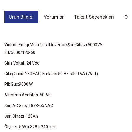
Ürün Bilgisi
Yorumlar
Taksit Seçenekleri
Öne
Victron Enerji MultiPlus-II İnvertör/Şarj Cihazı 5000VA-
24/5000/120-50
Giriş Voltajı: 24 Vdc
Çıkış Gücü: 230 vAC, Frekans 50 Hz 5000 VA (Watt)
Pik Güç:9000 W
Aktarma Anahtarı: 50 Ah
Şarj AC Giriş: 187-265 VAC
Şarj Cihazı: 120Ah
Ölçüler: 565 x 328 x 240 mm