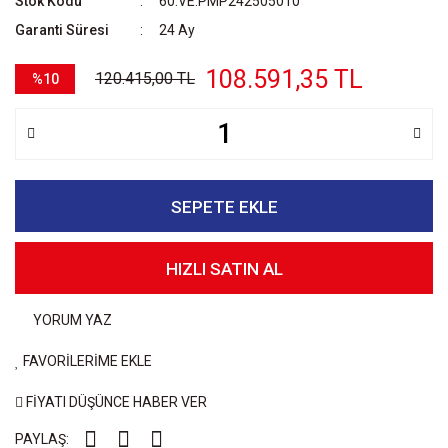
Stok Kodu
60.VE.PMP242505010
Garanti Süresi
24 Ay
108.591,35 TL
120.415,00 TL
%10
SEPETE EKLE
HIZLI SATIN AL
YORUM YAZ
FAVORİLERİME EKLE
FİYATI DÜŞÜNCE HABER VER
PAYLAŞ: