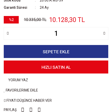
Stok Kodu
20.00.A.WS-39
Garanti Süresi
24 Ay
10.128,30 TL
10.335,00 TL
%2
SEPETE EKLE
HIZLI SATIN AL
YORUM YAZ
FAVORİLERİME EKLE
FİYATI DÜŞÜNCE HABER VER
PAYLAŞ: