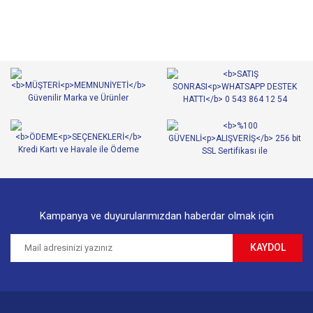
tarafımıza iletebilirsiniz.
Görüş ve önerileriniz için teşekkür ederiz.
Yorum Yaz
Ürün resmi kalitesiz, bozuk veya görüntülenemiyor.
Ürün açıklamasında eksik bilgiler bulunuyor.
Ürün bilgilerinde hatalar bulunuyor.
Ürün fiyatı diğer sitelerden daha pahalı.
Bu ürüne benzer farklı alternatifler olmalı.
Kampanya ve duyurularımızdan haberdar olmak için
KAYDOL
Gönder