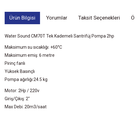
Ürün Bilgisi
Yorumlar
Taksit Seçenekleri
Öne
Water Sound CM70T Tek Kademeli Santrifüj Pompa 2hp
Maksimum su sıcaklığı: +60°C
Maksimum emiş: 6 metre
Pirinç fanlı
Yüksek Basınçlı
Pompa ağırlığı:24.5 kg
Motor: 2Hp / 220v
Giriş/Çıkış: 2"
Max Debi: 20m3/saat
Bu ürünün fiyat bilgisi, resim, ürün açıklamalarında ve diğer
konularda yetersiz gördüğünüz noktaları öneri formunu kullanarak
Bu ürüne ilk yorumu siz yapın!