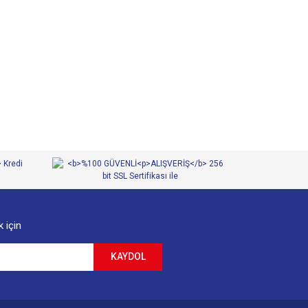
 iletebilirsiniz.
 için
KAYDOL