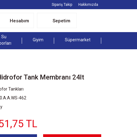
Sipariş Takip
Hakkımızda
Hesabım
Sepetim
Su
Giyim
Süpermarket
porları
drofor Tank Membranı 24lt
ofor Tankları
00.A.A.WS-462
Ay
51,75 TL