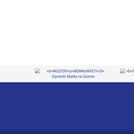
Bu ürünün fiyat bilgisi, resim, ürün açıklamalarında ve 
Görüş ve önerileriniz için teşekkür ederiz.
Ürün resmi kalitesiz, bozuk veya görüntülenemiyor.
Ürün açıklamasında eksik bilgiler bulunuyor.
Ürün bilgilerinde hatalar bulunuyor.
Ürün fiyatı diğer sitelerden daha pahalı.
Bu ürüne benzer farklı alternatifler olmalı.