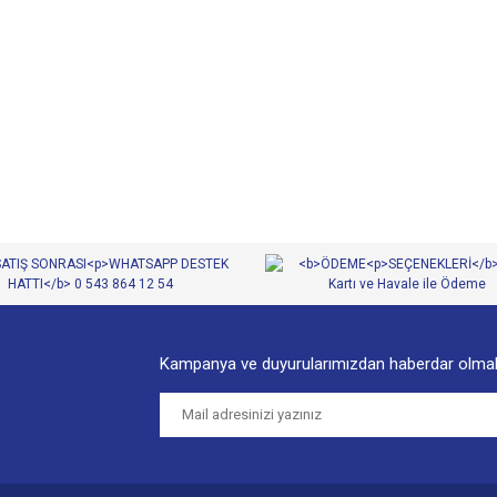
diğer konularda yetersiz gördüğünüz noktaları öneri formunu kullanarak tarafımıza
Bu ürüne ilk yorumu siz yapın!
Yorum Yaz
Kampanya ve duyurularımızdan haberdar olmak
Gönder