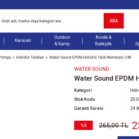
ARA
Outdoor
Avcılık &
Karavan
& Kamp
Balıkçılık
S
ç Pompa
Hidrofor Tankları
Water Sound EPDM Hidrofor Tank Membranı 24lt
WATER SOUND
Water Sound EPDM Hi
Kategori
Hidr
Stok Kodu
20.
Garanti Süresi
24 
2
265,00 TL
%5