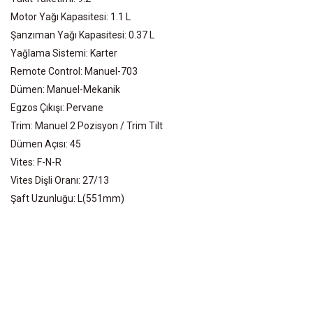
Motor Yağı Kapasitesi: 1.1 L
Şanzıman Yağı Kapasitesi: 0.37 L
Yağlama Sistemi: Karter
Remote Control: Manuel-703
Dümen: Manuel-Mekanik
Egzos Çıkışı: Pervane
Trim: Manuel 2 Pozisyon / Trim Tilt
Dümen Açısı: 45
Vites: F-N-R
Vites Dişli Oranı: 27/13
Şaft Uzunluğu: L(551mm)
Bu ürünün fiyat bilgisi, resim, ürün açıklamalarında ve diğer
konularda yetersiz gördüğünüz noktaları öneri formunu kullanarak
Bu ürüne ilk yorumu siz yapın!