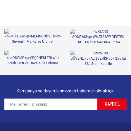
tarafımıza iletebilirsiniz.
Görüş ve önerileriniz için teşekkür ederiz.
Yorum Yaz
Ürün resmi kalitesiz, bozuk veya görüntülenemiyor.
Ürün açıklamasında eksik bilgiler bulunuyor.
Ürün bilgilerinde hatalar bulunuyor.
Ürün fiyatı diğer sitelerden daha pahalı.
Bu ürüne benzer farklı alternatifler olmalı.
Kampanya ve duyurularımızdan haberdar olmak için
KAYDOL
Gönder