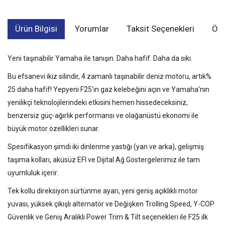
Ürün Bilgisi
Yorumlar
Taksit Seçenekleri
Öne
Yeni taşınabilir Yamaha ile tanışın. Daha hafif. Daha da sıkı.
Bu efsanevi ikiz silindir, 4 zamanlı taşınabilir deniz motoru, artık%
25 daha hafif! Yepyeni F25'in gaz kelebeğini açın ve Yamaha'nın
yenilikçi teknolojilerindeki etkisini hemen hissedeceksiniz,
benzersiz güç-ağırlık performansı ve olağanüstü ekonomi ile
büyük motor özellikleri sunar.
Spesifikasyon şimdi iki dinlenme yastığı (yan ve arka), gelişmiş
taşıma kolları, aküsüz EFI ve Dijital Ağ Göstergelerimiz ile tam
uyumluluk içerir.
Tek kollu direksiyon sürtünme ayarı, yeni geniş açıklıklı motor
yuvası, yüksek çıkışlı alternatör ve Değişken Trolling Speed, Y-COP
Güvenlik ve Geniş Aralıklı Power Trim & Tilt seçenekleri ile F25 ilk