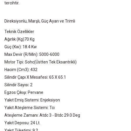
tercihtir.
Direksiyonlu, Marşlı, Güç Ayarı ve Trimli
Teknik Özellikler
Ağırlık (Kg)70 Kg
Güç (Kw): 18.4 Kw
Max Devir (R/Min): 5000-6000
Motor Tipi: Sohc(Üstten Tek Eksantrikli)
Hacim (Cm3): 432
Silindir Çapı X Mesafesi: 65 X 65.1
Silindir Sayısı: 2
Egzos Çıkışı: Pervane
Yakıt Emiş Sistemi: Enjeksiyon
Yakıt Ateşleme Sistemi: Tcı
Ateşleme Zamanı: Atdc 3 - Btdc 29.0 Deg
Yakıt Deposu: 24 Lt.
Yakıt Tüketimi: 9.2