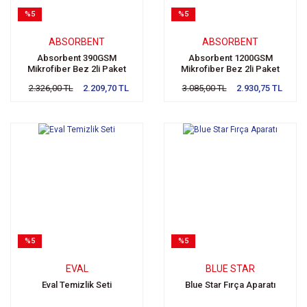
%5
%5
ABSORBENT
ABSORBENT
Absorbent 390GSM
Absorbent 1200GSM
Mikrofiber Bez 2li Paket
Mikrofiber Bez 2li Paket
2.326,00 TL
2.209,70 TL
3.085,00 TL
2.930,75 TL
%5
%5
EVAL
BLUE STAR
Eval Temizlik Seti
Blue Star Fırça Aparatı