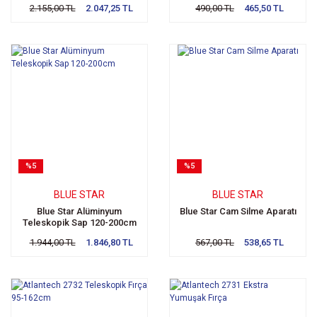
2.155,00 TL
2.047,25 TL
490,00 TL
465,50 TL
%5
%5
BLUE STAR
BLUE STAR
Blue Star Alüminyum
Blue Star Cam Silme Aparatı
Teleskopik Sap 120-200cm
1.944,00 TL
1.846,80 TL
567,00 TL
538,65 TL