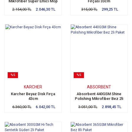
Mikrofiber Süper Emici Mop
Fırçası 33cm
2li Paket
2.154,00 TL
2.046,30 TL
315,00 TL
299,25 TL
%5
%5
KARCHER
ABSORBENT
Karcher Beyaz Disk Fırça
Absorbent 440GSM Shine
43cm
Polishing Mikrofiber Bez 2li
Paket
6.360,00 TL
6.042,00 TL
3.051,00 TL
2.898,45 TL