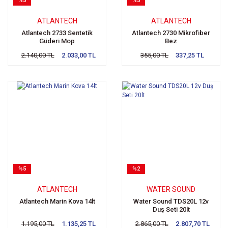
%5
%5
ATLANTECH
ATLANTECH
Atlantech 2733 Sentetik
Atlantech 2730 Mikrofiber
Güderi Mop
Bez
2.140,00 TL
2.033,00 TL
355,00 TL
337,25 TL
%5
%2
ATLANTECH
WATER SOUND
Atlantech Marin Kova 14lt
Water Sound TDS20L 12v
Duş Seti 20lt
1.195,00 TL
1.135,25 TL
2.865,00 TL
2.807,70 TL