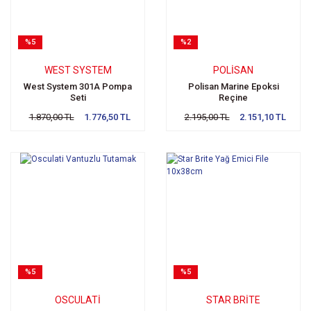
%5
%2
WEST SYSTEM
POLISAN
West System 301A Pompa
Polisan Marine Epoksi
Seti
Reçine
1.870,00 TL
1.776,50 TL
2.195,00 TL
2.151,10 TL
%5
%5
OSCULATI
STAR BRITE