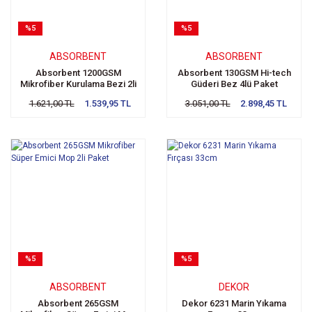
%5
%5
ABSORBENT
ABSORBENT
Absorbent 1200GSM
Absorbent 130GSM Hi-tech
Mikrofiber Kurulama Bezi 2li
Güderi Bez 4lü Paket
Paket
1.621,00 TL
1.539,95 TL
3.051,00 TL
2.898,45 TL
%5
%5
ABSORBENT
DEKOR
Absorbent 265GSM
Dekor 6231 Marin Yıkama