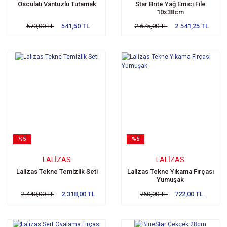
Osculati Vantuzlu Tutamak
Star Brite Yağ Emici File
10x38cm
570,00 TL
541,50 TL
2.675,00 TL
2.541,25 TL
%5
%5
LALIZAS
LALIZAS
Lalizas Tekne Temizlik Seti
Lalizas Tekne Yıkama Fırçası
Yumuşak
2.440,00 TL
2.318,00 TL
760,00 TL
722,00 TL