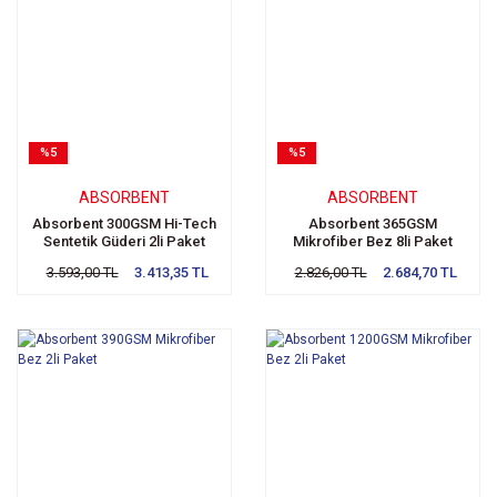
%5
%5
ABSORBENT
ABSORBENT
Absorbent 300GSM Hi-Tech
Absorbent 365GSM
Sentetik Güderi 2li Paket
Mikrofiber Bez 8li Paket
3.593,00 TL
3.413,35 TL
2.826,00 TL
2.684,70 TL