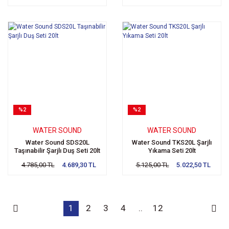
%2
%2
WATER SOUND
WATER SOUND
Water Sound SDS20L
Water Sound TKS20L Şarjlı
Taşınabilir Şarjlı Duş Seti 20lt
Yıkama Seti 20lt
4.785,00 TL
4.689,30 TL
5.125,00 TL
5.022,50 TL
1
2
3
4
..
12