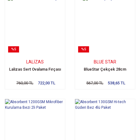
%5
%5
LALIZAS
BLUE STAR
Lalizas Sert Ovalama Fırçası
BlueStar Çekçek 28cm
760,00 TL
722,00 TL
567,00 TL
538,65 TL