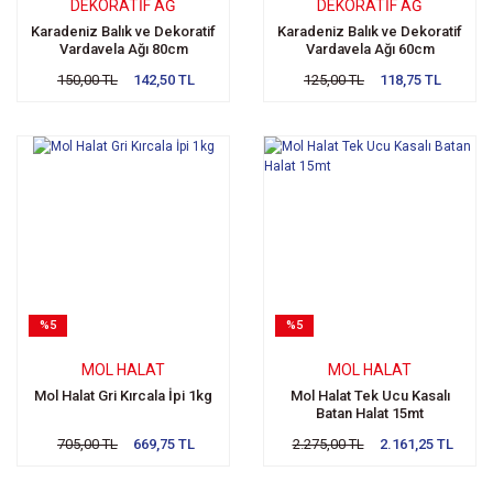
DEKORATIF AĞ
DEKORATIF AĞ
Karadeniz Balık ve Dekoratif
Karadeniz Balık ve Dekoratif
Vardavela Ağı 80cm
Vardavela Ağı 60cm
150,00 TL
142,50 TL
125,00 TL
118,75 TL
%5
%5
MOL HALAT
MOL HALAT
Mol Halat Gri Kırcala İpi 1kg
Mol Halat Tek Ucu Kasalı
Batan Halat 15mt
705,00 TL
669,75 TL
2.275,00 TL
2.161,25 TL