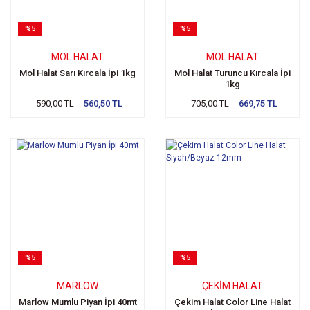
%5
%5
MOL HALAT
MOL HALAT
Mol Halat Sarı Kırcala İpi 1kg
Mol Halat Turuncu Kırcala İpi
1kg
590,00 TL
560,50 TL
705,00 TL
669,75 TL
%5
%5
MARLOW
ÇEKIM HALAT
Marlow Mumlu Piyan İpi 40mt
Çekim Halat Color Line Halat