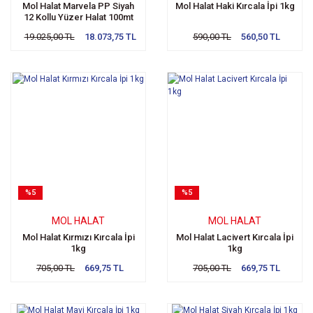
Mol Halat Marvela PP Siyah
Mol Halat Haki Kırcala İpi 1kg
12 Kollu Yüzer Halat 100mt
19.025,00 TL
18.073,75 TL
590,00 TL
560,50 TL
%5
%5
MOL HALAT
MOL HALAT
Mol Halat Kırmızı Kırcala İpi
Mol Halat Lacivert Kırcala İpi
1kg
1kg
705,00 TL
669,75 TL
705,00 TL
669,75 TL