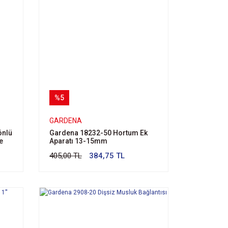
%5
GARDENA
önlü
Gardena 18232-50 Hortum Ek
e
Aparatı 13-15mm
405,00 TL
384,75 TL