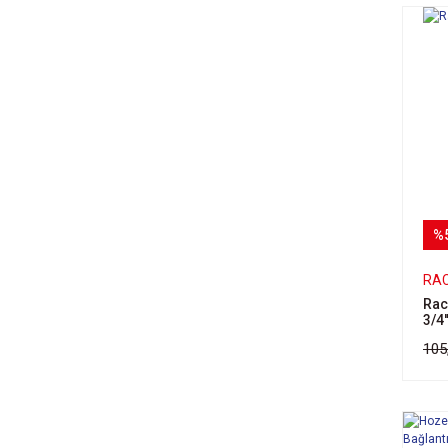
%
RA
Rac
3/4'
105