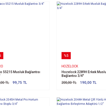
5
%5
CO
HOZELOCK
o 55215 Musluk Bağlantısı
Hozelock 2289H Erkek Musl
'
Bağlantısı 3/4''
,00 TL
99,75 TL
200,00 TL
190,00 TL