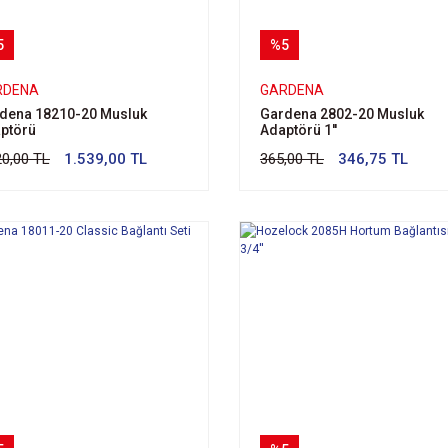
5
%5
RDENA
GARDENA
dena 18210-20 Musluk
Gardena 2802-20 Musluk
ptörü
Adaptörü 1''
20,00 TL
1.539,00 TL
365,00 TL
346,75 TL