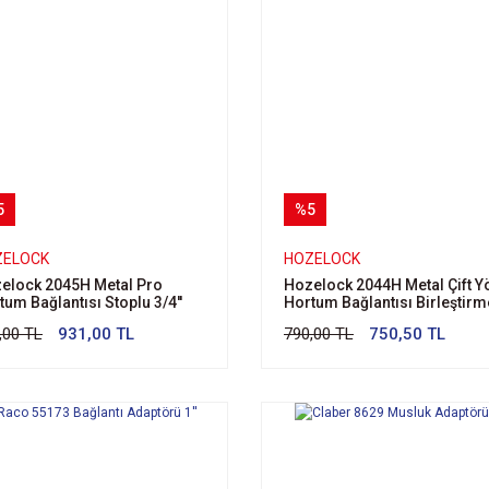
5
%5
ZELOCK
HOZELOCK
elock 2045H Metal Pro
Hozelock 2044H Metal Çift Y
tum Bağlantısı Stoplu 3/4''
Hortum Bağlantısı Birleştirm
Adaptörü 1/2''
,00 TL
931,00 TL
790,00 TL
750,50 TL