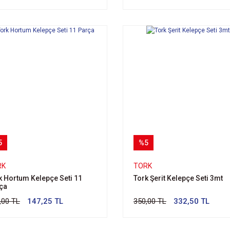
5
%5
RK
TORK
k Hortum Kelepçe Seti 11
Tork Şerit Kelepçe Seti 3mt
ça
,00 TL
147,25 TL
350,00 TL
332,50 TL