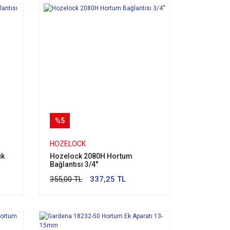
%5
HOZELOCK
uk
Hozelock 2080H Hortum
Bağlantısı 3/4''
355,00 TL
337,25 TL