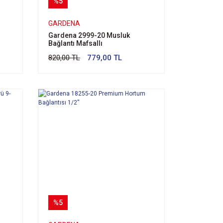
%5
GARDENA
Gardena 2999-20 Musluk
Bağlantı Mafsallı
820,00 TL
779,00 TL
%5