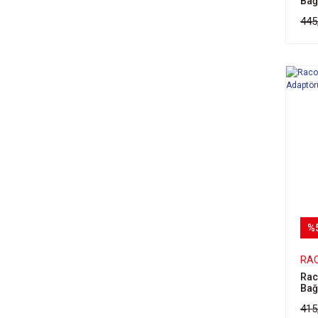
Bağl
85-103 (1)
445
92-110 (1)
%
RA
Rac
Bağ
415