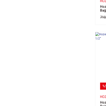
HO
22-36 (1)
Hoz
25-42 (1)
Bağ
28-48 (1)
710
3" (1)
32-51 (1)
38-58 (1)
4" (1)
44-64 (1)
5" (1)
5/8" (1)
51-72 (1)
57-76 (1)
6" (1)
%
65-82 (1)
76-92 (1)
HO
8-13 (1)
Hoz