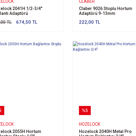
ZELOCK
CLABER
elock 2041H 1/2-3/4''
Claber 9026 Stoplu Hortum
lantı Adaptörü
Adaptörü 9-13mm
,00 TL
674,50 TL
222,00 TL
5
%5
ZELOCK
HOZELOCK
elock 2055H Hortum
Hozelock 2040H Metal Pro