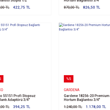
antısı Stoplu 1/2''
Hortum Bağlantısı 3/4''
,00 TL
422,75 TL
870,00 TL
826,50 TL
5
%5
CO
GARDENA
o 55151 Profi Stopsuz
Gardene 18256-20 Premium
lantı Adaptörü 3/4''
Hortum Bağlantısı 3/4''
,00 TL
394,25 TL
1.240,00 TL
1.178,00 TL