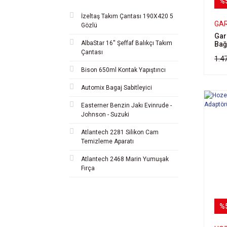
%
1-11/4" (1)
İzeltaş Takım Çantası 190X420 5
1/2-3/4" (1)
GA
Gözlü
1/2-5/8-1" (1)
Gar
AlbaStar 16'' Şeffaf Balıkçı Takım
Bağ
1/2-5/8" (1)
Çantası
1.4
10-16 (1)
Bison 650ml Kontak Yapıştırıcı
105-121 (1)
Automix Bagaj Sabitleyici
11/2-2" (1)
11/4-11/2" (1)
Easterner Benzin Jakı Evinrude -
Johnson - Suzuki
115-135 (1)
13-19 (1)
Atlantech 2281 Silikon Cam
Temizleme Aparatı
130-146 (1)
Atlantech 2468 Marin Yumuşak
146-164 (1)
Fırça
16-23 (1)
18-25 (1)
19-26 (1)
%
20-30 (1)