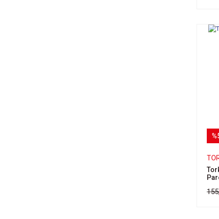
%
TO
Tor
Par
155