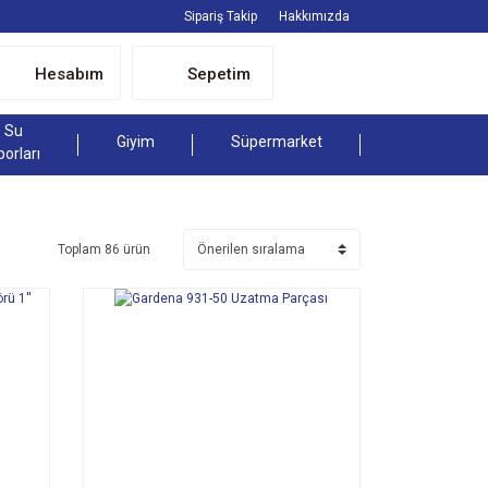
Sipariş Takip
Hakkımızda
Hesabım
Sepetim
Su
Giyim
Süpermarket
porları
Toplam 86 ürün