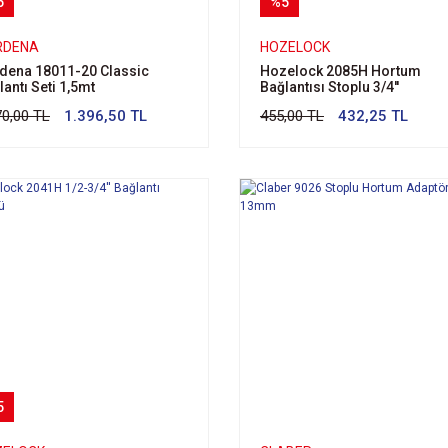
5
%5
RDENA
HOZELOCK
dena 18011-20 Classic
Hozelock 2085H Hortum
lantı Seti 1,5mt
Bağlantısı Stoplu 3/4''
70,00 TL
1.396,50 TL
455,00 TL
432,25 TL
5