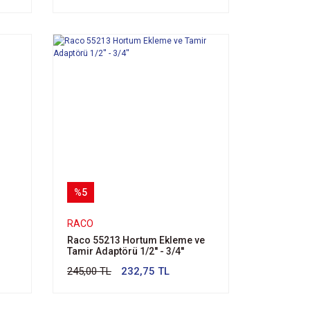
%5
RACO
Raco 55213 Hortum Ekleme ve
Tamir Adaptörü 1/2'' - 3/4''
245,00 TL
232,75 TL