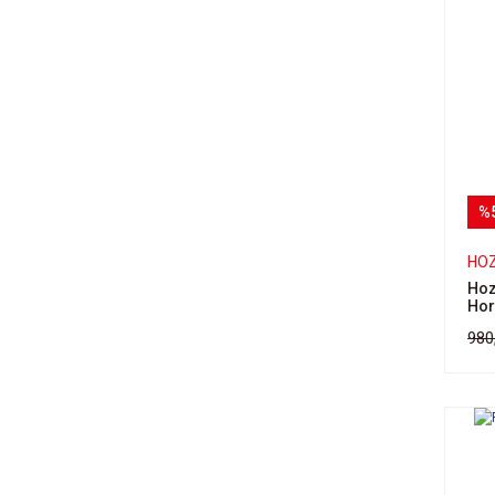
%
HO
Hoz
Hor
980