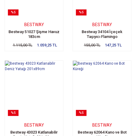
%5
%5
BESTWAY
BESTWAY
Bestway 51027 Şişme Havuz
Bestway 34104 İçeçek
183cm
Taşıyıcı Flamingo
1.115,00 TL
1.059,25 TL
155,00 TL
147,25 TL
%5
%5
BESTWAY
BESTWAY
Bestway 43023 Katlanabilir
Bestway 62064 Kano ve Bot