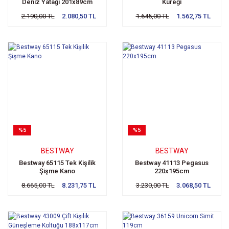
Deniz Yatağı 201x89cm
Küreği
2.190,00 TL
2.080,50 TL
1.645,00 TL
1.562,75 TL
%5
%5
BESTWAY
BESTWAY
Bestway 65115 Tek Kişilik
Bestway 41113 Pegasus
Şişme Kano
220x195cm
8.665,00 TL
8.231,75 TL
3.230,00 TL
3.068,50 TL