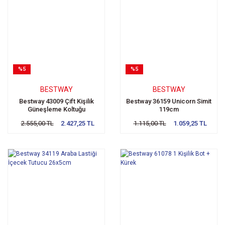
%5
%5
BESTWAY
BESTWAY
Bestway 43009 Çift Kişilik
Bestway 36159 Unicorn Simit
Güneşleme Koltuğu
119cm
188x117cm
2.555,00 TL
2.427,25 TL
1.115,00 TL
1.059,25 TL