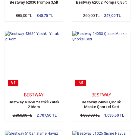
Bestway 62030 Pompa 3,5lt
Bestway 62002 Pompa 0,85lt
885,00 TL
840,75 TL
260,00 TL
247,00 TL
%5
%5
BESTWAY
BESTWAY
Bestway 43650 Yastıklı Yatak
Bestway 24053 Çocuk
216cm
Maske Şnorkel Seti
2.850,00 TL
2.707,50 TL
1.090,00 TL
1.035,50 TL