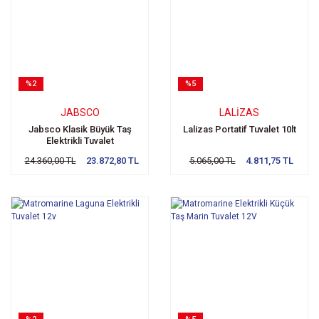
%2
%5
JABSCO
LALIZAS
Jabsco Klasik Büyük Taş
Lalizas Portatif Tuvalet 10lt
Elektrikli Tuvalet
24.360,00 TL
23.872,80 TL
5.065,00 TL
4.811,75 TL