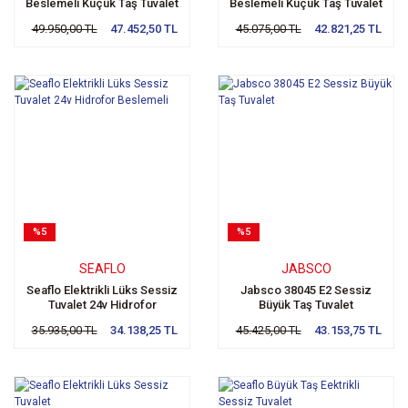
Beslemeli Küçük Taş Tuvalet
Beslemeli Küçük Taş Tuvalet
24v
12v
49.950,00 TL
47.452,50 TL
45.075,00 TL
42.821,25 TL
%5
%5
SEAFLO
JABSCO
Seaflo Elektrikli Lüks Sessiz
Jabsco 38045 E2 Sessiz
Tuvalet 24v Hidrofor
Büyük Taş Tuvalet
Beslemeli
35.935,00 TL
34.138,25 TL
45.425,00 TL
43.153,75 TL