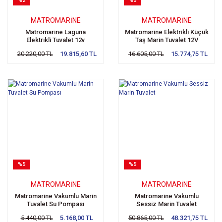
%2
%5
MATROMARINE
MATROMARINE
Matromarine Laguna
Matromarine Elektrikli Küçük
Elektrikli Tuvalet 12v
Taş Marin Tuvalet 12V
20.220,00 TL
19.815,60 TL
16.605,00 TL
15.774,75 TL
%5
%5
MATROMARINE
MATROMARINE
Matromarine Vakumlu Marin
Matromarine Vakumlu
Tuvalet Su Pompası
Sessiz Marin Tuvalet
5.440,00 TL
5.168,00 TL
50.865,00 TL
48.321,75 TL