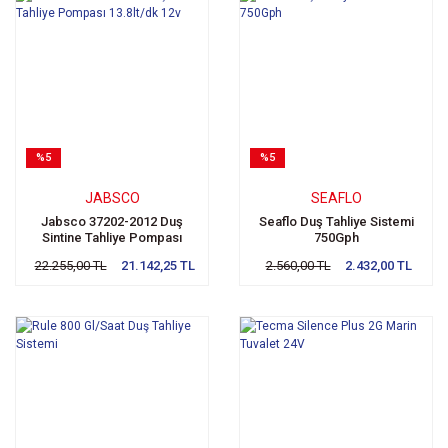
%5
%5
JABSCO
SEAFLO
Jabsco 37202-2012 Duş
Seaflo Duş Tahliye Sistemi
Sintine Tahliye Pompası
750Gph
13.8lt/dk 12v
22.255,00 TL
21.142,25 TL
2.560,00 TL
2.432,00 TL