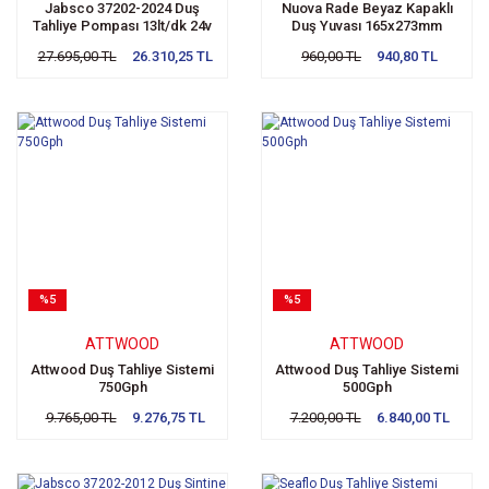
Jabsco 37202-2024 Duş
Nuova Rade Beyaz Kapaklı
Tahliye Pompası 13lt/dk 24v
Duş Yuvası 165x273mm
27.695,00 TL
26.310,25 TL
960,00 TL
940,80 TL
%5
%5
ATTWOOD
ATTWOOD
Attwood Duş Tahliye Sistemi
Attwood Duş Tahliye Sistemi
750Gph
500Gph
9.765,00 TL
9.276,75 TL
7.200,00 TL
6.840,00 TL