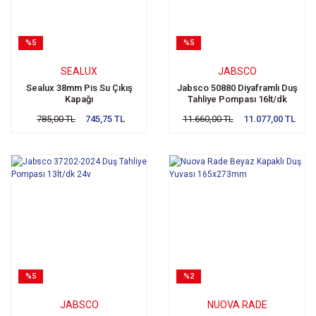
%5
%5
SEALUX
JABSCO
Sealux 38mm Pis Su Çıkış
Jabsco 50880 Diyaframlı Duş
Kapağı
Tahliye Pompası 16lt/dk
785,00 TL
745,75 TL
11.660,00 TL
11.077,00 TL
%5
%2
JABSCO
NUOVA RADE