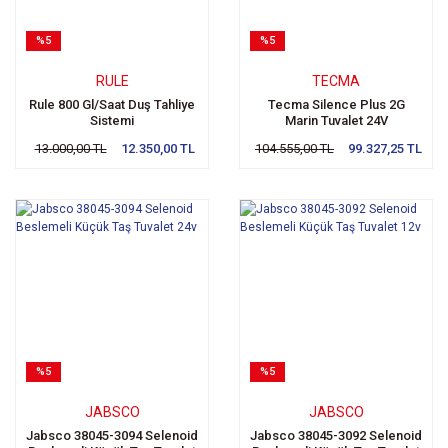
%5
%5
RULE
TECMA
Rule 800 Gl/Saat Duş Tahliye
Tecma Silence Plus 2G
Sistemi
Marin Tuvalet 24V
13.000,00 TL
12.350,00 TL
104.555,00 TL
99.327,25 TL
%5
%5
JABSCO
JABSCO
Jabsco 38045-3094 Selenoid
Jabsco 38045-3092 Selenoid