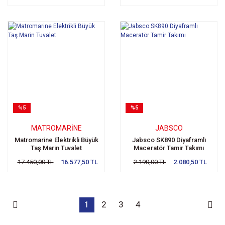
%5
%5
MATROMARINE
JABSCO
Matromarine Elektrikli Büyük
Jabsco SK890 Diyaframlı
Taş Marin Tuvalet
Maceratör Tamir Takımı
17.450,00 TL
16.577,50 TL
2.190,00 TL
2.080,50 TL
1
2
3
4