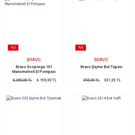
%2
%5
BRAVO
BRAVO
Bravo Scoprega 101
Bravo Şişme Bot Tapası
Manometreli El Pompası
6.285,00 TL
6.159,30 TL
355,00 TL
337,25 TL