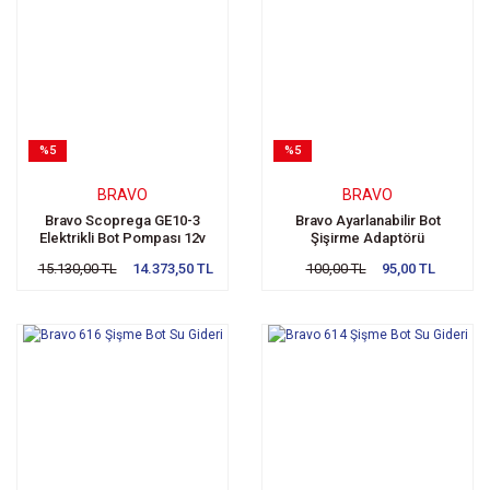
%5
%5
BRAVO
BRAVO
Bravo Scoprega GE10-3
Bravo Ayarlanabilir Bot
Elektrikli Bot Pompası 12v
Şişirme Adaptörü
15.130,00 TL
14.373,50 TL
100,00 TL
95,00 TL