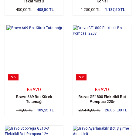
Iskarmozu
Konisi
430,00 TL
408,50 TL
1.250,00 TL
1.187,50 TL
%5
%2
BRAVO
BRAVO
Bravo 669 Bot Kürek
Bravo GE1800 Elektrikli Bot
Tutamağı
Pompası 220v
115,00 TL
109,25 TL
27.410,00 TL
26.861,80 TL