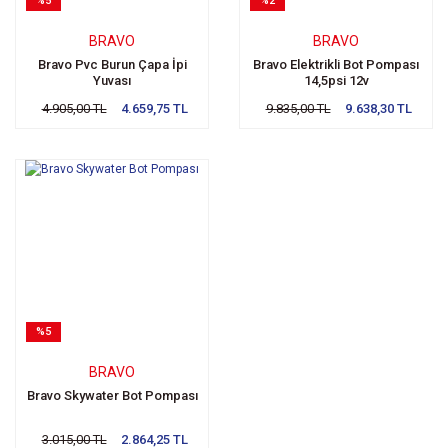
%5
%2
BRAVO
BRAVO
Bravo Pvc Burun Çapa İpi
Bravo Elektrikli Bot Pompası
Yuvası
14,5psi 12v
4.905,00 TL
4.659,75 TL
9.835,00 TL
9.638,30 TL
%5
BRAVO
Bravo Skywater Bot Pompası
3.015,00 TL
2.864,25 TL