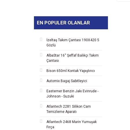
EN POPULER OLANLAR
İzeltaş Takım Çantası 190X420 5
Gözlü
AlbaStar 16'' Şeffaf Balıkçı Takım
Çantası
Bison 650ml Kontak Yapıştırıcı
Automix Bagaj Sabitleyici
Easterner Benzin Jakı Evinrude -
Johnson - Suzuki
Atlantech 2281 Silikon Cam
Temizleme Aparatı
Atlantech 2468 Marin Yumuşak
Fırça