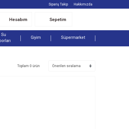
Sipariş Takip
Hakkımızda
Hesabım
Sepetim
Su
Giyim
Süpermarket
porları
Toplam 0 ürün