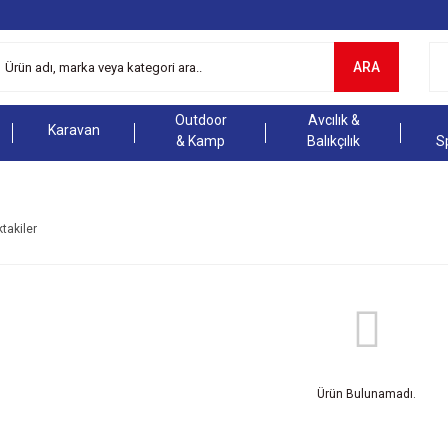
ARA
Outdoor
Avcılık &
Karavan
& Kamp
Balıkçılık
S
ktakiler
Ürün Bulunamadı.