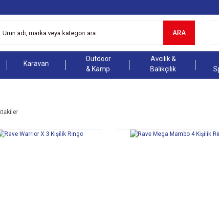
ARA
Outdoor
Avcılık &
Karavan
& Kamp
Balıkçılık
S
ktakiler