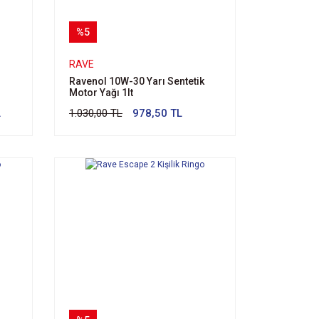
%5
RAVE
Ravenol 10W-30 Yarı Sentetik
Motor Yağı 1lt
L
1.030,00 TL
978,50 TL