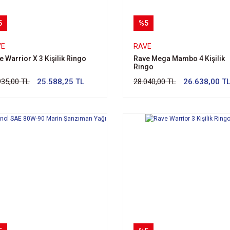
5
%5
VE
RAVE
e Warrior X 3 Kişilik Ringo
Rave Mega Mambo 4 Kişilik
Ringo
935,00 TL
25.588,25 TL
28.040,00 TL
26.638,00 T