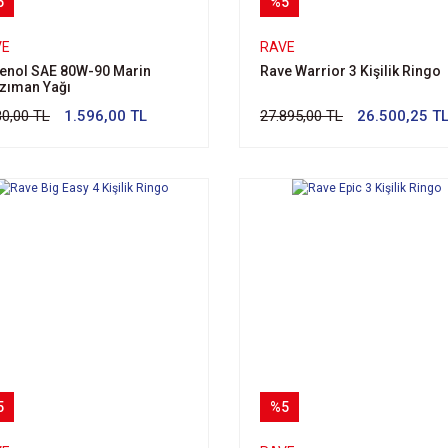
5
%5
VE
RAVE
enol SAE 80W-90 Marin
Rave Warrior 3 Kişilik Ringo
zıman Yağı
80,00 TL
1.596,00 TL
27.895,00 TL
26.500,25 T
5
%5