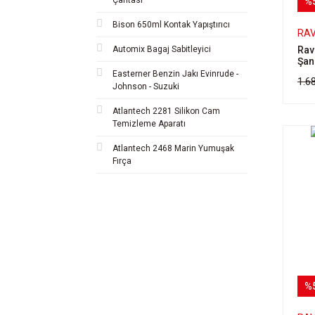
%
Bison 650ml Kontak Yapıştırıcı
RA
Rav
Automix Bagaj Sabitleyici
Şan
Easterner Benzin Jakı Evinrude -
1.6
Johnson - Suzuki
Atlantech 2281 Silikon Cam
Temizleme Aparatı
Atlantech 2468 Marin Yumuşak
Fırça
%