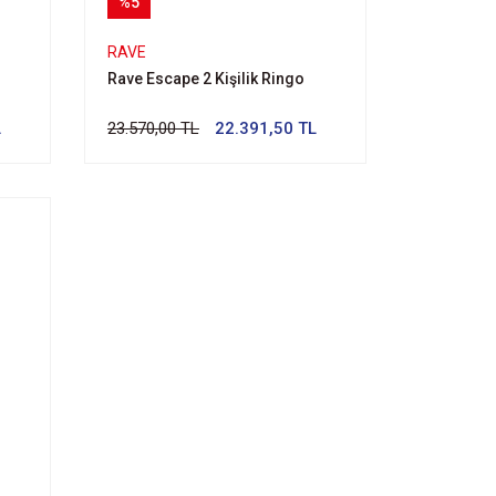
%5
RAVE
Rave Escape 2 Kişilik Ringo
L
23.570,00 TL
22.391,50 TL