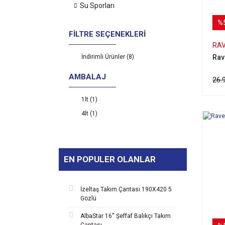
Su Sporları
%
FILTRE SEÇENEKLERI
RA
Rav
İndirimli Ürünler (8)
AMBALAJ
26.
1lt (1)
4lt (1)
EN POPULER OLANLAR
İzeltaş Takım Çantası 190X420 5
Gözlü
AlbaStar 16'' Şeffaf Balıkçı Takım
Çantası