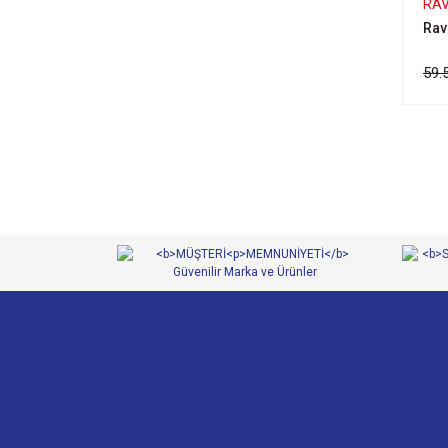
RA
Rav
59.