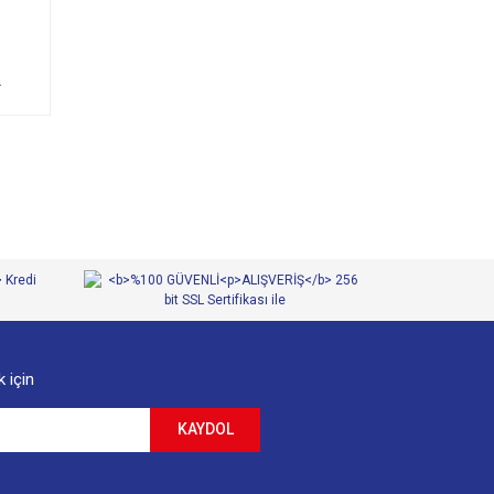
L
 için
KAYDOL