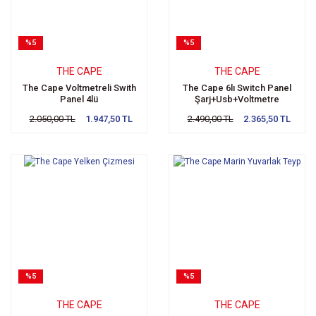
%5
%5
THE CAPE
THE CAPE
The Cape Voltmetreli Swith
The Cape 6lı Switch Panel
Panel 4lü
Şarj+Usb+Voltmetre
2.050,00 TL
1.947,50 TL
2.490,00 TL
2.365,50 TL
%5
%5
THE CAPE
THE CAPE