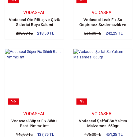
%5
%5
VODASEAL
VODASEAL
Vodaseal Oto Rötuş ve Çizik
Vodaseal Leak Fix Su
Giderici Boya Kalemi
Geçirmez Sızdırmazlık ve
Tamir Bandı Beyaz
230,00 TL
218,50 TL
255,00 TL
242,25 TL
%5
%5
VODASEAL
VODASEAL
Vodaseal Süper Fix Sihirli
Vodaseal Şeffaf Su Yalıtım
Bant 19mmx1mt
Malzemesi 650gr
145,00 TL
137,75 TL
475,00 TL
451,25 TL