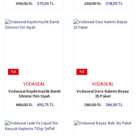
390,00 TL
370,50 TL
230,00 TL
218,50 TL
%5
%5
VODASEAL
VODASEAL
Vodaseal Kaydırmazlık Bandı
Vodaseal Derz Kalemi Beyaz
50mmx15m Siyah
2li Paket
685,00 TL
650,75 TL
280,00 TL
266,00 TL