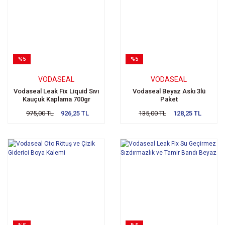
%5
%5
VODASEAL
VODASEAL
Vodaseal Leak Fix Liquid Sıvı
Vodaseal Beyaz Askı 3lü
Kauçuk Kaplama 700gr
Paket
Şeffaf
975,00 TL
926,25 TL
135,00 TL
128,25 TL