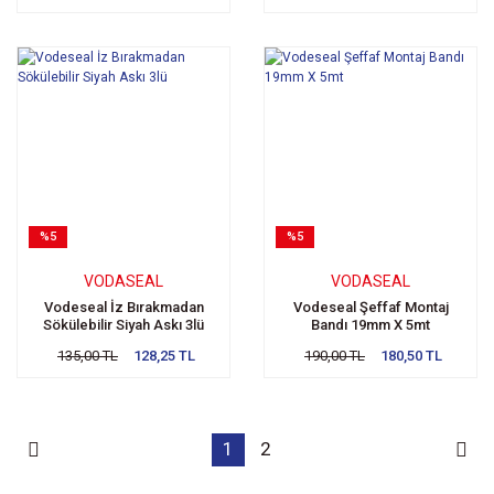
%5
%5
VODASEAL
VODASEAL
Vodeseal İz Bırakmadan
Vodeseal Şeffaf Montaj
Sökülebilir Siyah Askı 3lü
Bandı 19mm X 5mt
135,00 TL
128,25 TL
190,00 TL
180,50 TL
1
2