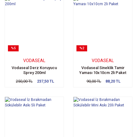
%5
%2
VODASEAL
VODASEAL
Vodaseal Derz Koruyucu
Vodaseal Sineklik Tamir
Sprey 200ml
Yaması 10x10cm 2li Paket
250,00 TL
237,50 TL
90,00 TL
88,20 TL