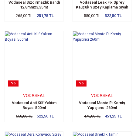
Vodaseal Sızdırmazlık Bandı
Vodaseal Leak Fix Sprey
12,8mmx3,35mt
Kauçuk Yüzey Kaplama Siyah
265,00 TL
251,75 TL
550,00 TL
522,50 TL
%5
%5
VODASEAL
VODASEAL
Vodaseal Anti Küf Yalıtım
Vodaseal Monte Et Korniş
Boyası 500ml
Yapıştırıcı 260ml
550,00 TL
522,50 TL
475,00 TL
451,25 TL