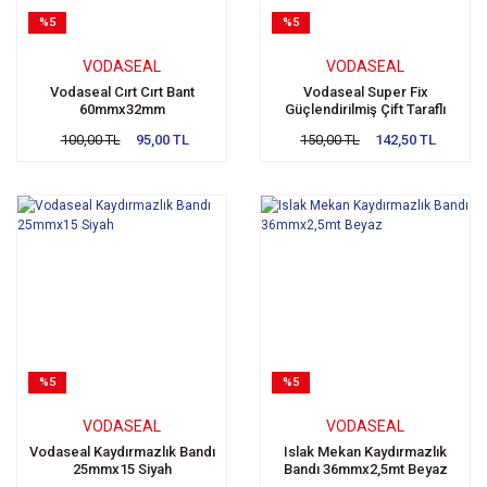
%5
%5
VODASEAL
VODASEAL
Vodaseal Cırt Cırt Bant
Vodaseal Super Fix
60mmx32mm
Güçlendirilmiş Çift Taraflı
Bant 25mmx3mt
100,00 TL
95,00 TL
150,00 TL
142,50 TL
%5
%5
VODASEAL
VODASEAL
Vodaseal Kaydırmazlık Bandı
Islak Mekan Kaydırmazlık
25mmx15 Siyah
Bandı 36mmx2,5mt Beyaz