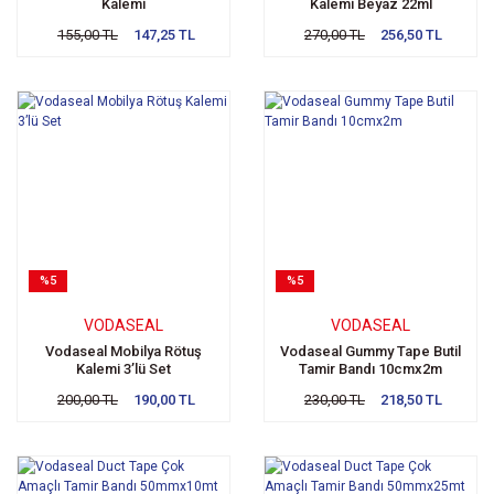
Kalemi
Kalemi Beyaz 22ml
155,00 TL
147,25 TL
270,00 TL
256,50 TL
%5
%5
VODASEAL
VODASEAL
Vodaseal Mobilya Rötuş
Vodaseal Gummy Tape Butil
Kalemi 3’lü Set
Tamir Bandı 10cmx2m
200,00 TL
190,00 TL
230,00 TL
218,50 TL