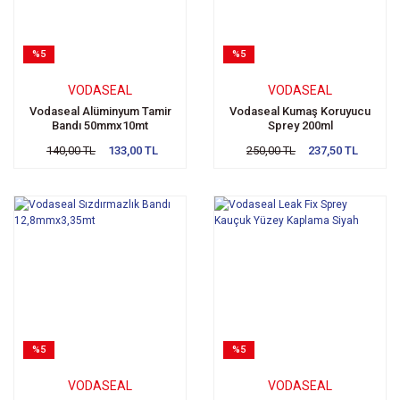
%5
%5
VODASEAL
VODASEAL
Vodaseal Alüminyum Tamir
Vodaseal Kumaş Koruyucu
Bandı 50mmx10mt
Sprey 200ml
140,00 TL
133,00 TL
250,00 TL
237,50 TL
%5
%5
VODASEAL
VODASEAL