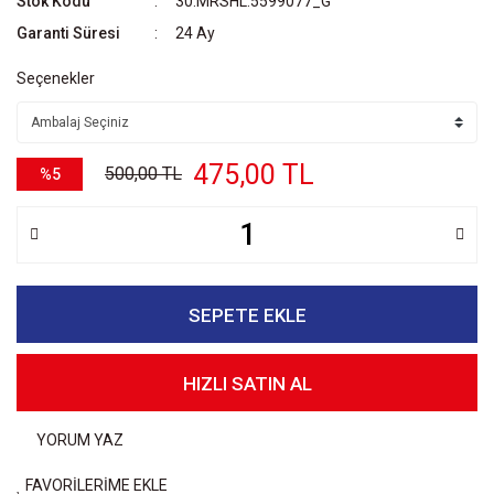
Stok Kodu
30.MRSHL.5599077_G
Garanti Süresi
24 Ay
Seçenekler
475,00 TL
500,00 TL
%5
SEPETE EKLE
HIZLI SATIN AL
YORUM YAZ
FAVORİLERİME EKLE