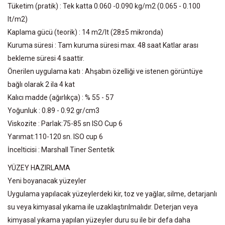
Tüketim (pratik) : Tek katta 0.060 -0.090 kg/m2 (0.065 - 0.100
lt/m2)
Kaplama gücü (teorik) : 14 m2/lt (28±5 mikronda)
Kuruma süresi : Tam kuruma süresi max. 48 saat Katlar arası
bekleme süresi 4 saattir.
Önerilen uygulama katı : Ahşabın özelliği ve istenen görüntüye
bağlı olarak 2 ila 4 kat
Kalıcı madde (ağırlıkça) : % 55 - 57
Yoğunluk : 0.89 - 0.92 gr/cm3
Viskozite : Parlak:75-85 sn ISO Cup 6
Yarımat:110-120 sn. ISO cup 6
İncelticisi : Marshall Tiner Sentetik
YÜZEY HAZIRLAMA
Yeni boyanacak yüzeyler
Uygulama yapılacak yüzeylerdeki kir, toz ve yağlar, silme, detarjanlı
su veya kimyasal yıkama ile uzaklaştırılmalıdır. Deterjan veya
kimyasal yıkama yapılan yüzeyler duru su ile bir defa daha