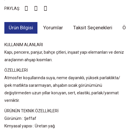
PAYLAŞ:
Ürün Bilgisi
Yorumlar
Taksit Seçenekleri
Öne
KULLANIM ALANLARI
Kapı, pencere, panjur, bahçe çitleri, inşaat yapı elemanları ve deniz
araçlarının ahşap kısımları.
ÖZELLİKLERİ
Atmosfer koşullarında suya, neme dayanıklı, yüksek parlaklıkta/
ipek matlıkta sararmayan, ahşabın sıcak görünümünü
değiştirmeden uzun yıllar koruyan, sert, elastiki, parlak/yarımat
verniktir.
ÜRÜNÜN TEKNİK ÖZELLİKLERİ
Görünüm : Şeffaf
Kimyasal yapısı : Üretan yağ