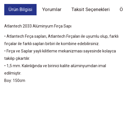
Ürün Bilgisi
Yorumlar
Taksit Seçenekleri
Öne
Atlantech 2033 Alüminyum Fırça Sapı
• Atlantech Fırça sapları, Atlantech Fırçaları ile uyumlu olup, farklı
fırçalar ile farklı sapları birbiri ile kombine edebilirsiniz.
• Fırça ve Saplar yaylı kilitleme mekanizması sayesinde kolayca
takılıp çıkartılır.
• 1,5 mm. Kalınlığında ve birinici kalite alüminyumdan imal
edilmiştir.
Boy: 150cm
Bu ürünün fiyat bilgisi, resim, ürün açıklamalarında ve diğer