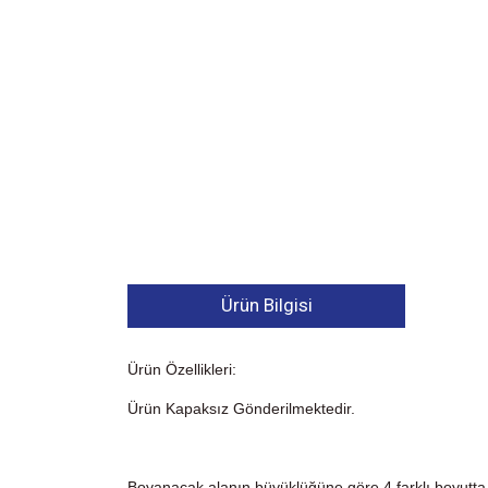
Ürün Bilgisi
Ürün Özellikleri:
Ürün Kapaksız Gönderilmektedir.
Boyanacak alanın büyüklüğüne göre 4 farklı boyutta