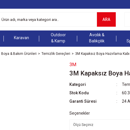
ARA
Outdoor
Avcılık &
Karavan
& Kamp
Balıkçılık
S
Boya & Bakım Ürünleri
Temizlik Gereçleri
3M Kapaksız Boya Hazırlama Kabı
3M
3M Kapaksız Boya Ha
Kategori
Temi
Stok Kodu
60.
Garanti Süresi
24 
Seçenekler