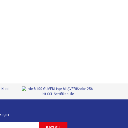
 iletebilirsiniz.
 için
KAYDOL