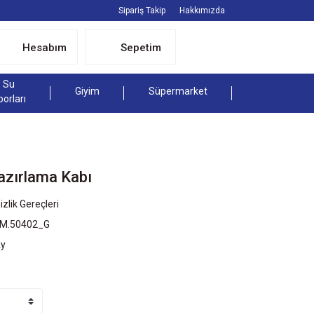
Sipariş Takip
Hakkımızda
Hesabım
Sepetim
Su
Giyim
Süpermarket
porları
zırlama Kabı
zlik Gereçleri
3M.50402_G
Ay