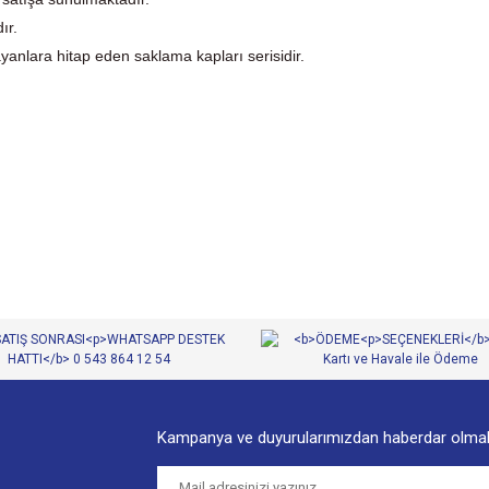
ır.
anlara hitap eden saklama kapları serisidir.
diğer konularda yetersiz gördüğünüz noktaları öneri formunu kullanarak tarafımıza
Bu ürüne ilk yorumu siz yapın!
Yorum Yaz
Kampanya ve duyurularımızdan haberdar olmak