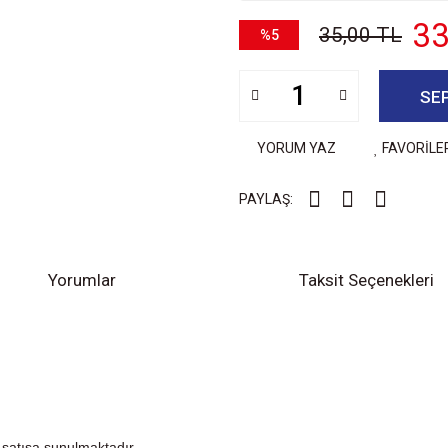
33
35,00 TL
%5
SE
YORUM YAZ
FAVORİLE
PAYLAŞ:
Yorumlar
Taksit Seçenekleri
 satışa sunulmaktadır.