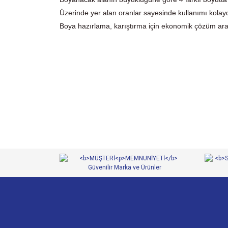
Üzerinde yer alan oranlar sayesinde kullanımı kolayd
Boya hazırlama, karıştırma için ekonomik çözüm aray
Bu ürünün fiyat bilgisi, resim, ürün açıklamalarında ve 
Görüş ve önerileriniz için teşekkür ederiz.
Ürün resmi kalitesiz, bozuk veya görüntülenemiyor.
Ürün açıklamasında eksik bilgiler bulunuyor.
Ürün bilgilerinde hatalar bulunuyor.
Ürün fiyatı diğer sitelerden daha pahalı.
Bu ürüne benzer farklı alternatifler olmalı.