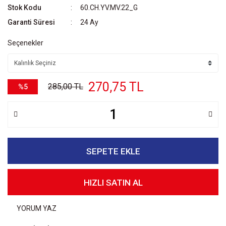
Stok Kodu
60.CH.YV.MV.22_G
Garanti Süresi
24 Ay
Seçenekler
270,75 TL
285,00 TL
%5
SEPETE EKLE
HIZLI SATIN AL
YORUM YAZ