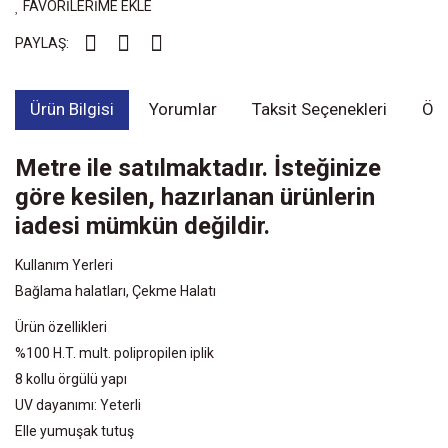
FAVORİLERİME EKLE
PAYLAŞ:
Ürün Bilgisi
Yorumlar
Taksit Seçenekleri
Öne
Metre ile satılmaktadır. İsteğinize
göre kesilen, hazırlanan ürünlerin
iadesi mümkün değildir.
Kullanım Yerleri
Bağlama halatları, Çekme Halatı
Ürün özellikleri
%100 H.T. mult. polipropilen iplik
8 kollu örgülü yapı
UV dayanımı: Yeterli
Elle yumuşak tutuş