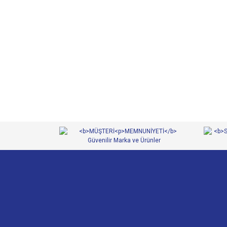
Bu ürünün fiyat bilgisi, resim, ürün açıklamalarında ve 
Görüş ve önerileriniz için teşekkür ederiz.
Ürün resmi kalitesiz, bozuk veya görüntülenemiyor.
Ürün açıklamasında eksik bilgiler bulunuyor.
Ürün bilgilerinde hatalar bulunuyor.
Ürün fiyatı diğer sitelerden daha pahalı.
Bu ürüne benzer farklı alternatifler olmalı.