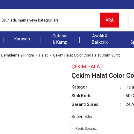
ARA
Outdoor
Avcılık &
Karavan
& Kamp
Balıkçılık
S
Demirleme & Rıhtım
Halat
Çekim Halat Color Cord Halat 3mm 30mt
ÇEKIM HALAT
Çekim Halat Color C
Kategori
Hala
Stok Kodu
60.
Garanti Süresi
24 
Seçenekler