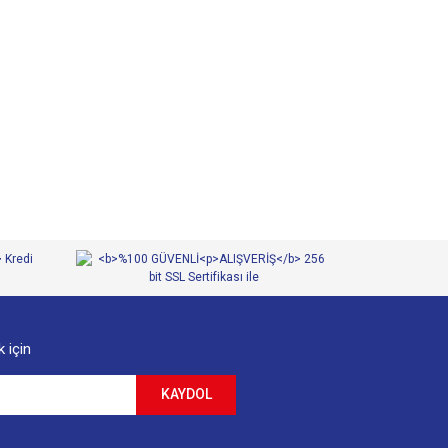
 iletebilirsiniz.
 için
KAYDOL