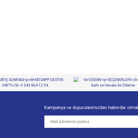
diğer konularda yetersiz gördüğünüz noktaları öneri formunu kullanarak tarafımıza
Bu ürüne ilk yorumu siz yapın!
Yorum Yaz
Kampanya ve duyurularımızdan haberdar olmak
Gönder