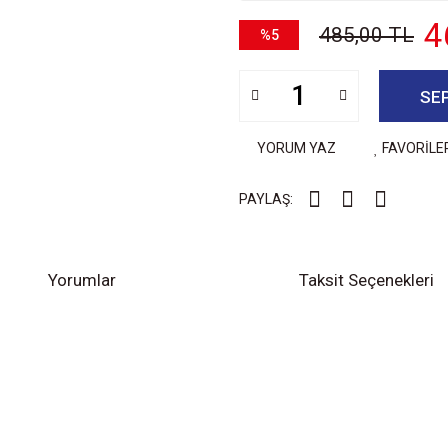
4
485,00 TL
%5
SE
YORUM YAZ
FAVORİLE
PAYLAŞ:
Yorumlar
Taksit Seçenekleri