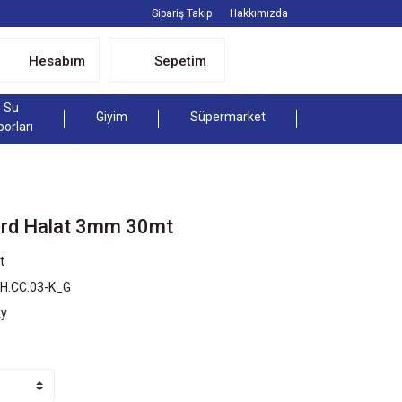
Sipariş Takip
Hakkımızda
Hesabım
Sepetim
Su
Giyim
Süpermarket
porları
ord Halat 3mm 30mt
t
CH.CC.03-K_G
Ay