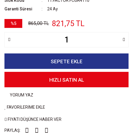
Stok Kodu
11.FACTOR.FCGA4110
Garanti Süresi
24 Ay
821,75 TL
865,00 TL
%5
SEPETE EKLE
HIZLI SATIN AL
YORUM YAZ
FAVORİLERİME EKLE
FİYATI DÜŞÜNCE HABER VER
PAYLAŞ: