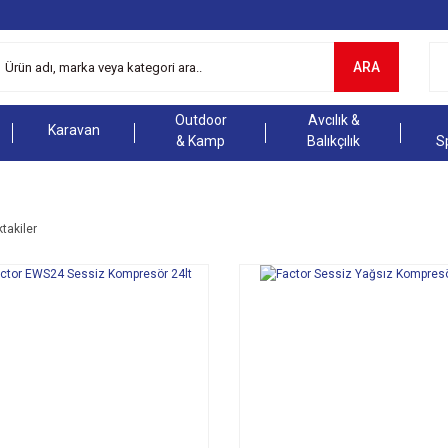
ARA
Outdoor
Avcılık &
Karavan
& Kamp
Balıkçılık
S
ktakiler