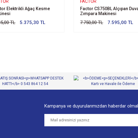
CTOR
FACTOR
tor Elektrikli Ağaç Kesme
Factor CS750BL Alçıpan Duv
inesi
Zımpara Makinesi
85,00 TL
5.375,30 TL
7.750,00 TL
7.595,00 TL
Kampanya ve duyurularımızdan haberdar olmak