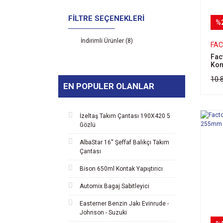
FILTRE SEÇENEKLERI
%
İndirimli Ürünler (8)
FA
Fac
Kom
10.
EN POPULER OLANLAR
İzeltaş Takım Çantası 190X420 5
Gözlü
AlbaStar 16'' Şeffaf Balıkçı Takım
Çantası
Bison 650ml Kontak Yapıştırıcı
Automix Bagaj Sabitleyici
Easterner Benzin Jakı Evinrude -
Johnson - Suzuki