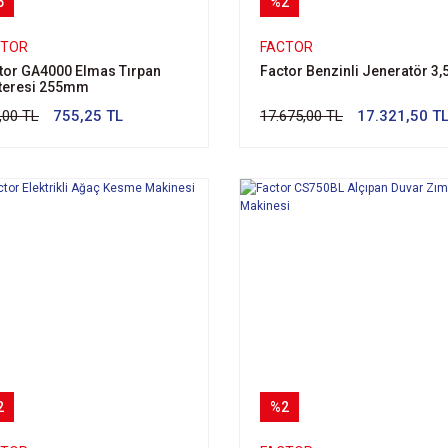
5
%2
CTOR
FACTOR
tor GA4000 Elmas Tırpan
Factor Benzinli Jeneratör 3,
teresi 255mm
,00 TL
755,25 TL
17.675,00 TL
17.321,50 T
2
%2