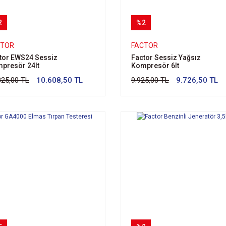
2
%2
CTOR
FACTOR
tor EWS24 Sessiz
Factor Sessiz Yağsız
presör 24lt
Kompresör 6lt
825,00 TL
10.608,50 TL
9.925,00 TL
9.726,50 TL