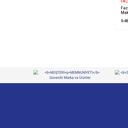
FA
Fac
Mak
5.4