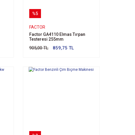
%5
FACTOR
Factor GA4110 Elmas Tırpan
Testeresi 255mm
905,00 TL
859,75 TL