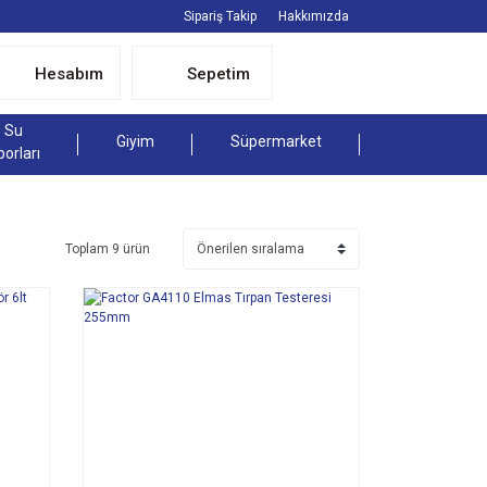
Sipariş Takip
Hakkımızda
Hesabım
Sepetim
Su
Giyim
Süpermarket
porları
Toplam 9 ürün