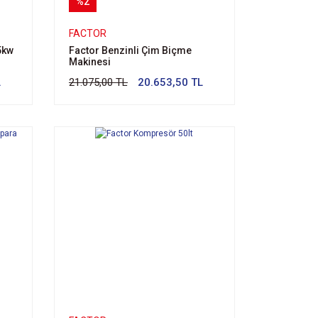
%2
FACTOR
5kw
Factor Benzinli Çim Biçme
Makinesi
L
21.075,00 TL
20.653,50 TL