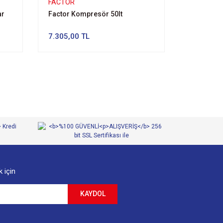
FACTOR
ar
Factor Kompresör 50lt
7.305,00 TL
 için
KAYDOL