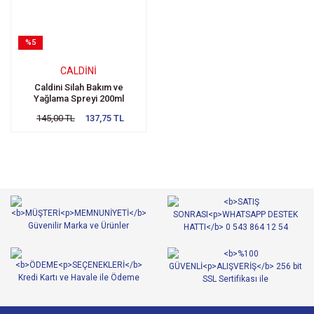
%5
CALDINI
Caldini Silah Bakım ve
Yağlama Spreyi 200ml
145,00 TL
137,75 TL