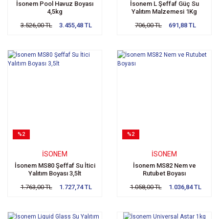
İsonem Pool Havuz Boyası
İsonem L Şeffaf Güç Su
4,5kg
Yalıtım Malzemesi 1Kg
3.526,00 TL
3.455,48 TL
706,00 TL
691,88 TL
%2
%2
İSONEM
İSONEM
İsonem MS80 Şeffaf Su İtici
İsonem MS82 Nem ve
Yalıtım Boyası 3,5lt
Rutubet Boyası
1.763,00 TL
1.727,74 TL
1.058,00 TL
1.036,84 TL