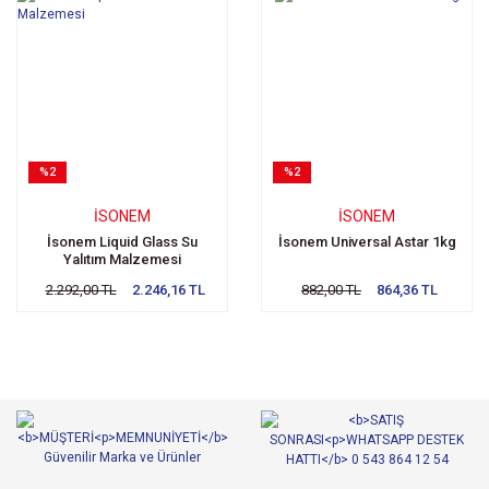
%2
%2
İSONEM
İSONEM
İsonem Liquid Glass Su
İsonem Universal Astar 1kg
Yalıtım Malzemesi
2.292,00 TL
2.246,16 TL
882,00 TL
864,36 TL