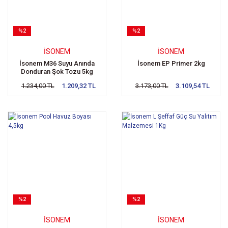
%2
%2
İSONEM
İSONEM
İsonem M36 Suyu Anında
İsonem EP Primer 2kg
Donduran Şok Tozu 5kg
1.234,00 TL
1.209,32 TL
3.173,00 TL
3.109,54 TL
%2
%2
İSONEM
İSONEM