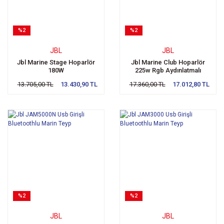
%2
%2
JBL
JBL
Jbl Marine Stage Hoparlör
Jbl Marine Club Hoparlör
180W
225w Rgb Aydınlatmalı
13.705,00 TL
13.430,90 TL
17.360,00 TL
17.012,80 TL
%2
%2
JBL
JBL