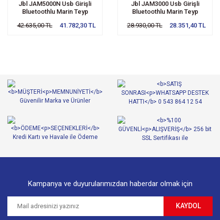
Jbl JAM5000N Usb Girişli
Jbl JAM3000 Usb Girişli
Bluetoothlu Marin Teyp
Bluetoothlu Marin Teyp
42.635,00 TL
41.782,30 TL
28.930,00 TL
28.351,40 TL
Kampanya ve duyurularımızdan haberdar olmak için
KAYDOL